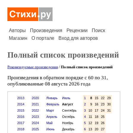
Авторы
Произведения
Рецензии
Поиск
Магазин
О портале
Вход для авторов
Полный список произведений
Рекомендуемые произведения
/
Полный список произведений
Произведения в обратном порядке с 60 по 31,
опубликованные 08 августа 2026 года
2013
2020
Январь
Июль
1
8
15
22
29
2014
2021
Февраль
Август
2
9
16
23
30
2015
2022
Март
Сентябрь
3
10
17
24
31
2016
2023
Апрель
Октябрь
4
11
18
25
2017
2024
Май
Ноябрь
5
12
19
26
2018
2025
Июнь
Декабрь
6
13
20
27