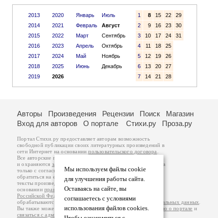
2013
2020
Январь
Июль
1
8
15
22
29
2014
2021
Февраль
Август
2
9
16
23
30
2015
2022
Март
Сентябрь
3
10
17
24
31
2016
2023
Апрель
Октябрь
4
11
18
25
2017
2024
Май
Ноябрь
5
12
19
26
2018
2025
Июнь
Декабрь
6
13
20
27
2019
2026
7
14
21
28
Авторы
Произведения
Рецензии
Поиск
Магазин
Вход для авторов
О портале
Стихи.ру
Проза.ру
Портал Стихи.ру предоставляет авторам возможность
свободной публикации своих литературных произведений в
сети Интернет на основании
пользовательского договора
.
Все авторские права на произведения принадлежат авторам
и охраняются
законом
. Перепечатка произведений возможна
Мы используем файлы cookie
только с согласия его автора, к которому вы можете
обратиться на его авторской странице. Ответственность за
для улучшения работы сайта.
тексты произведений авторы несут самостоятельно на
Оставаясь на сайте, вы
основании
правил публикации
и
законодательства
Российской Федерации
. Данные пользователей
соглашаетесь с условиями
обрабатываются на основании
Политики обработки персональных данных
.
использования файлов cookies.
Вы также можете посмотреть более подробную
информацию о портале
и
связаться с администрацией
.