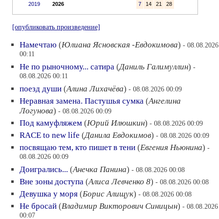
2019
2026
7
14
21
28
[опубликовать произведение]
Намечтаю
(
Юлиана Ясновская -Евдокимова
)
- 08.08.2026
00:11
Не по рыночному... сатира
(
Даниль Галимуллин
)
-
08.08.2026 00:11
поезд души
(
Алина Лихачёва
)
- 08.08.2026 00:09
Неравная замена. Пастушья сумка
(
Ангелина
Логунова
)
- 08.08.2026 00:09
Под камуфляжем
(
Юрий Илюшкин
)
- 08.08.2026 00:09
RACE to new life
(
Данила Евдокимов
)
- 08.08.2026 00:09
посвящаю тем, кто пишет в тени
(
Евгения Ньюнина
)
-
08.08.2026 00:09
Доигрались...
(
Анечка Панина
)
- 08.08.2026 00:08
Вне зоны доступа
(
Алиса Левченко 8
)
- 08.08.2026 00:08
Девушка у моря
(
Борис Алищук
)
- 08.08.2026 00:08
Не бросай
(
Владимир Викторович Синицын
)
- 08.08.2026
00:07