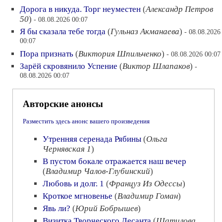
Дорога в никуда. Торг неуместен
(
Александр Петров
50
)
- 08.08.2026 00:07
Я бы сказала тебе тогда
(
Гульназ Акманаева
)
- 08.08.2026
00:07
Пора признать
(
Виктория Шпильченко
)
- 08.08.2026 00:07
Зарёй скровянило Успение
(
Виктор Шлапаков
)
-
08.08.2026 00:07
Авторские анонсы
Разместить здесь анонс вашего произведения
Утренняя серенада Рябины
(
Ольга
Чернявская 1
)
В пустом бокале отражается наш вечер
(
Владимир Чалов-Глубинский
)
Любовь и долг. 1
(
Француз Из Одессы
)
Кроткое мгновенье
(
Владимир Гоман
)
Явь ли?
(
Юрий Бобрышев
)
Визитка Творческого Десанта
(
Шатилова