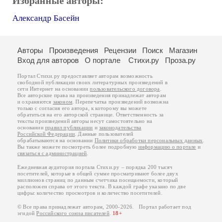
Избранные авторы:
Александр Басейн
Авторы
Произведения
Рецензии
Поиск
Магазин
Вход для авторов
О портале
Стихи.ру
Проза.ру
Портал Стихи.ру предоставляет авторам возможность
свободной публикации своих литературных произведений в
сети Интернет на основании
пользовательского договора
.
Все авторские права на произведения принадлежат авторам
и охраняются
законом
. Перепечатка произведений возможна
только с согласия его автора, к которому вы можете
обратиться на его авторской странице. Ответственность за
тексты произведений авторы несут самостоятельно на
основании
правил публикации
и
законодательства
Российской Федерации
. Данные пользователей
обрабатываются на основании
Политики обработки персональных данных
.
Вы также можете посмотреть более подробную
информацию о портале
и
связаться с администрацией
.
Ежедневная аудитория портала Стихи.ру – порядка 200 тысяч
посетителей, которые в общей сумме просматривают более двух
миллионов страниц по данным счетчика посещаемости, который
расположен справа от этого текста. В каждой графе указано по две
цифры: количество просмотров и количество посетителей.
© Все права принадлежат авторам, 2000-2026. Портал работает под
эгидой
Российского союза писателей
.
18+