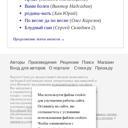
Вами болен
(
Виктор Надсадин
)
родина-мать
(
Хан Юрий
)
По весне да по весне
(
Олег Карелов
)
Блудный сын
(
Сергей Складнев 2
)
Продолжение ленты анонсов →
Авторы
Произведения
Рецензии
Поиск
Магазин
Вход для авторов
О портале
Стихи.ру
Проза.ру
Портал Стихи.ру предоставляет авторам возможность
свободной публикации своих литературных произведений в
сети Интернет на основании
пользовательского договора
.
Все авторские права на произведения принадлежат авторам
и охраняются
законом
. Перепечатка произведений возможна
Мы используем файлы cookie
только с согласия его автора, к которому вы можете
обратиться на его авторской странице. Ответственность за
для улучшения работы сайта.
тексты произведений авторы несут самостоятельно на
Оставаясь на сайте, вы
основании
правил публикации
и
законодательства
Российской Федерации
. Данные пользователей
соглашаетесь с условиями
обрабатываются на основании
Политики обработки персональных данных
.
использования файлов cookies.
Вы также можете посмотреть более подробную
информацию о портале
и
связаться с администрацией
.
Чтобы ознакомиться с