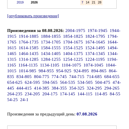
2019
2026
7
14
21
28
[опубликовать произведение]
Произведения за 08.08.2026:
2004-1975
1974-1945
1944-
1915
1914-1885
1884-1855
1854-1825
1824-1795
1794-
1765
1764-1735
1734-1705
1704-1675
1674-1645
1644-
1615
1614-1585
1584-1555
1554-1525
1524-1495
1494-
1465
1464-1435
1434-1405
1404-1375
1374-1345
1344-
1315
1314-1285
1284-1255
1254-1225
1224-1195
1194-
1165
1164-1135
1134-1105
1104-1075
1074-1045
1044-
1015
1014-985
984-955
954-925
924-895
894-865
864-
835
834-805
804-775
774-745
744-715
714-685
684-655
654-625
624-595
594-565
564-535
534-505
504-475
474-
445
444-415
414-385
384-355
354-325
324-295
294-265
264-235
234-205
204-175
174-145
144-115
114-85
84-55
54-25
24-1
Произведения за предыдущий день:
07.08.2026