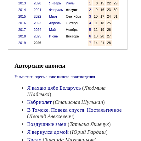
2013
2020
Январь
Июль
1
8
15
22
29
2014
2021
Февраль
Август
2
9
16
23
30
2015
2022
Март
Сентябрь
3
10
17
24
31
2016
2023
Апрель
Октябрь
4
11
18
25
2017
2024
Май
Ноябрь
5
12
19
26
2018
2025
Июнь
Декабрь
6
13
20
27
2019
2026
7
14
21
28
Авторские анонсы
Разместить здесь анонс вашего произведения
Я кахаю цябе Беларусь
(
Людмила
Шаблыко
)
Кабриолет
(
Станислав Шульман
)
В Томске. Повека спустя. Ностальгичное
(
Леонид Алексеевич
)
Воздушные змеи
(
Татьяна Якивчук
)
Я вернулся домой
(
Юрий Гардаш
)
Кредо
(
Зинаида Михалицына
)