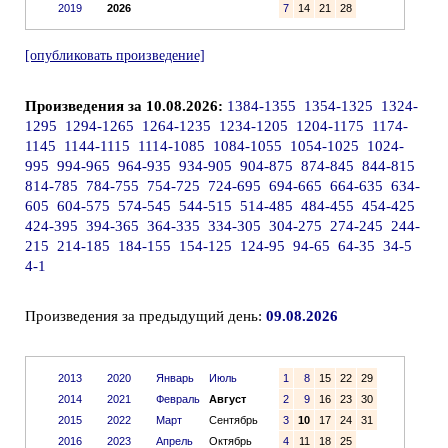
2019
2026
7
14
21
28
[опубликовать произведение]
Произведения за 10.08.2026:
1384-1355
1354-1325
1324-
1295
1294-1265
1264-1235
1234-1205
1204-1175
1174-
1145
1144-1115
1114-1085
1084-1055
1054-1025
1024-
995
994-965
964-935
934-905
904-875
874-845
844-815
814-785
784-755
754-725
724-695
694-665
664-635
634-
605
604-575
574-545
544-515
514-485
484-455
454-425
424-395
394-365
364-335
334-305
304-275
274-245
244-
215
214-185
184-155
154-125
124-95
94-65
64-35
34-5
4-1
Произведения за предыдущий день:
09.08.2026
2013
2020
Январь
Июль
1
8
15
22
29
2014
2021
Февраль
Август
2
9
16
23
30
2015
2022
Март
Сентябрь
3
10
17
24
31
2016
2023
Апрель
Октябрь
4
11
18
25