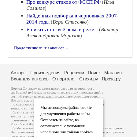
Про конкурс стихов от ФССП РФ
(
Илья
Созинов
)
Найденная подборка в черновиках 2007-
2014 годы
(
Вера Стасенко
)
Я писать стал всё реже и реже...
(
Виктор
Александрович Морозов
)
Продолжение ленты анонсов →
Авторы
Произведения
Рецензии
Поиск
Магазин
Вход для авторов
О портале
Стихи.ру
Проза.ру
Портал Стихи.ру предоставляет авторам возможность
свободной публикации своих литературных произведений в
сети Интернет на основании
пользовательского договора
.
Все авторские права на произведения принадлежат авторам
и охраняются
законом
. Перепечатка произведений возможна
Мы используем файлы cookie
только с согласия его автора, к которому вы можете
обратиться на его авторской странице. Ответственность за
для улучшения работы сайта.
тексты произведений авторы несут самостоятельно на
Оставаясь на сайте, вы
основании
правил публикации
и
законодательства
Российской Федерации
. Данные пользователей
соглашаетесь с условиями
обрабатываются на основании
Политики обработки персональных данных
.
использования файлов cookies.
Вы также можете посмотреть более подробную
информацию о портале
и
связаться с администрацией
.