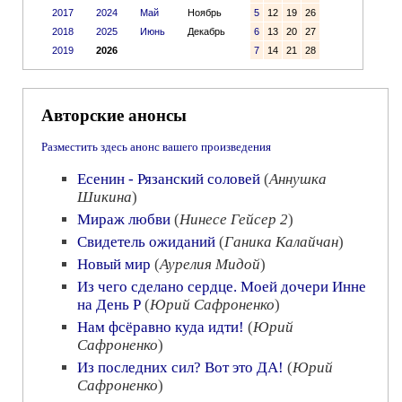
2017
2024
Май
Ноябрь
5
12
19
26
2018
2025
Июнь
Декабрь
6
13
20
27
2019
2026
7
14
21
28
Авторские анонсы
Разместить здесь анонс вашего произведения
Есенин - Рязанский соловей
(
Аннушка
Шикина
)
Мираж любви
(
Нинесе Гейсер 2
)
Свидетель ожиданий
(
Ганика Калайчан
)
Новый мир
(
Аурелия Мидой
)
Из чего сделано сердце. Моей дочери Инне
на День Р
(
Юрий Сафроненко
)
Нам фсёравно куда идти!
(
Юрий
Сафроненко
)
Из последних сил? Вот это ДА!
(
Юрий
Сафроненко
)