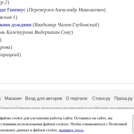
ер 2
)
аиде Гиппиус
(
Переверзев Александр Николаевич
)
вская 1
)
глыми дождями
(
Владимир Чалов-Глубинский
)
вь Калетурина Видершпан Сову
)
)
рова
)
борацкий
)
к
Магазин
Вход для авторов
О портале
Стихи.ру
Проза.ру
ободной публикации своих литературных произведений в сети Интернет на основании
п
ся
законом
. Перепечатка произведений возможна только с согласия его автора, к котором
ры несут самостоятельно на основании
правил публикации
и
законодательства Российско
айлы cookie для улучшения работы сайта. Оставаясь на сайте, вы
ональных данных
. Вы также можете посмотреть более подробную
информацию о портал
условиями использования файлов cookies. Чтобы ознакомиться с Политикой
тысяч посетителей, которые в общей сумме просматривают более двух миллионов страни
ональных данных и файлов cookie,
нажмите здесь
.
афе указано по две цифры: количество просмотров и количество посетителей.