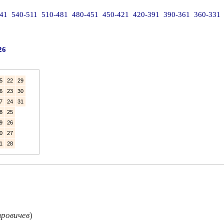
41
540-511
510-481
480-451
450-421
420-391
390-361
360-331
26
5
22
29
6
23
30
7
24
31
8
25
9
26
0
27
1
28
ровичев
)