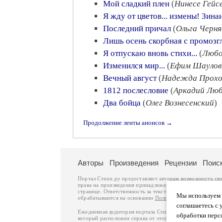
Мой сладкий плен
(
Нинесе Гейс
Я жду от цветов... измены! Зин
Последний причал
(
Ольга Черня
Лишь осень скорбная с промоз
Я отпускаю вновь стихи...
(
Любо
Изменился мир...
(
Ефим Шаулов
Вечный август
(
Надежда Прохо
1812 послесловие
(
Аркадий Лю
Два бойца
(
Олег Вознесенский
)
Продолжение ленты анонсов →
Авторы
Произведения
Рецензии
Поис
Портал Стихи.ру предоставляет авторам возможность св
права на произведения принадлежат авторам и охраняют
странице. Ответственность за тексты произведений авто
Мы используем ф
обрабатываются на основании
Политики обработки перс
соглашаетесь с 
Ежедневная аудитория портала Стихи.ру – порядка 200 
обработки перс
который расположен справа от этого текста. В каждой гр