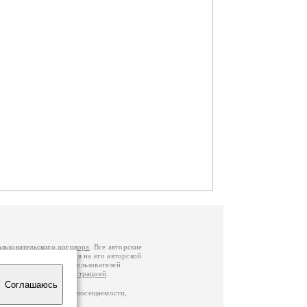
ользовательского договора
. Все авторские
у вы можете обратиться на его авторской
й Федерации
. Данные пользователей
е
и
связаться с администрацией
.
Соглашаюсь
ц по данным счетчика посещаемости,