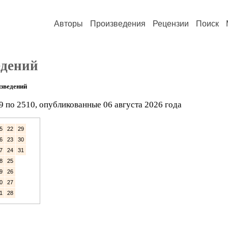
Авторы
Произведения
Рецензии
Поиск
едений
зведений
9 по 2510, опубликованные 06 августа 2026 года
5
22
29
6
23
30
7
24
31
8
25
9
26
0
27
1
28