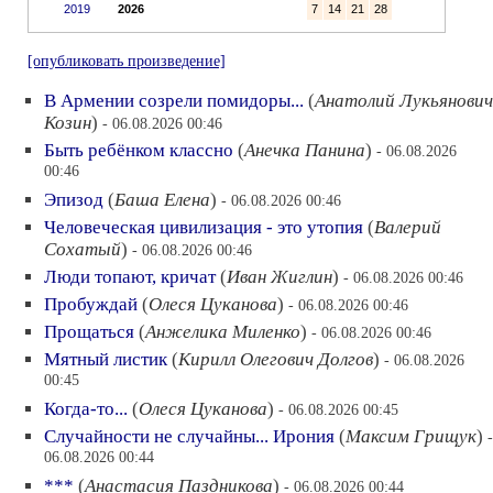
2019
2026
7
14
21
28
[опубликовать произведение]
В Армении созрели помидоры...
(
Анатолий Лукьянович
Козин
)
- 06.08.2026 00:46
Быть ребёнком классно
(
Анечка Панина
)
- 06.08.2026
00:46
Эпизод
(
Баша Елена
)
- 06.08.2026 00:46
Человеческая цивилизация - это утопия
(
Валерий
Сохатый
)
- 06.08.2026 00:46
Люди топают, кричат
(
Иван Жиглин
)
- 06.08.2026 00:46
Пробуждай
(
Олеся Цуканова
)
- 06.08.2026 00:46
Прощаться
(
Анжелика Миленко
)
- 06.08.2026 00:46
Мятный листик
(
Кирилл Олегович Долгов
)
- 06.08.2026
00:45
Когда-то...
(
Олеся Цуканова
)
- 06.08.2026 00:45
Случайности не случайны... Ирония
(
Максим Грищук
)
-
06.08.2026 00:44
***
(
Анастасия Паздникова
)
- 06.08.2026 00:44