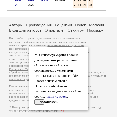
2019
2026
7
14
21
28
Авторы
Произведения
Рецензии
Поиск
Магазин
Вход для авторов
О портале
Стихи.ру
Проза.ру
Портал Стихи.ру предоставляет авторам возможность
свободной публикации своих литературных произведений в
сети Интернет на основании
пользовательского договора
.
Все авторские права на произведения принадлежат авторам
и охраняются
законом
. Перепечатка произведений возможна
Мы используем файлы cookie
только с согласия его автора, к которому вы можете
обратиться на его авторской странице. Ответственность за
для улучшения работы сайта.
тексты произведений авторы несут самостоятельно на
Оставаясь на сайте, вы
основании
правил публикации
и
законодательства
Российской Федерации
. Данные пользователей
соглашаетесь с условиями
обрабатываются на основании
Политики обработки персональных данных
.
использования файлов cookies.
Вы также можете посмотреть более подробную
информацию о портале
и
связаться с администрацией
.
Чтобы ознакомиться с
Политикой обработки
Ежедневная аудитория портала Стихи.ру – порядка 200 тысяч
посетителей, которые в общей сумме просматривают более двух
персональных данных и файлов
миллионов страниц по данным счетчика посещаемости, который
cookie,
нажмите здесь
.
расположен справа от этого текста. В каждой графе указано по две
цифры: количество просмотров и количество посетителей.
Соглашаюсь
© Все права принадлежат авторам, 2000-2026. Портал работает под
эгидой
Российского союза писателей
.
18+