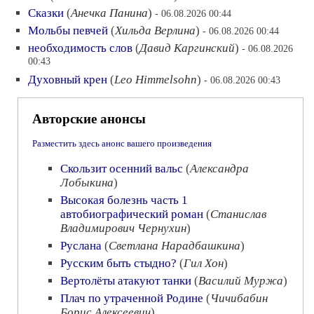
Сказки
(
Анечка Панина
)
- 06.08.2026 00:44
Мольбы певчей
(
Хильда Верлина
)
- 06.08.2026 00:44
необходимость слов
(
Давид Каргинский
)
- 06.08.2026
00:43
Духовный крен
(
Leo Himmelsohn
)
- 06.08.2026 00:43
Авторские анонсы
Разместить здесь анонс вашего произведения
Скользит осенний вальс
(
Александра
Лобыкина
)
Высокая болезнь часть 1
автобиографический роман
(
Станислав
Владимирович Чернухин
)
Руслана
(
Светлана Нарадбашкина
)
Русским быть стыдно?
(
Гил Хон
)
Вертолёты атакуют танки
(
Василий Муржа
)
Плач по утраченной Родине
(
Чичибабин
Борис Алексеевич
)