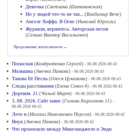
Девочка
(
Светлана Шатановская
)
Но у людей что-то не так...
(
Владимир Вече
)
Ангеле Хоффа. В Огне
(
Николай Юргель
)
Журавли, вернитесь. Авторская песня
(
Сенько Виктор Васильевич
)
Продолжение ленты анонсов →
Попасная
(
Кондратенко Сергей
)
- 06.08.2026 00:43
Малышка
(
Анечка Панина
)
- 06.08.2026 00:43
Такова Её Песнь
(
Олеся Цуканова
)
- 06.08.2026 00:43
Следы расставания
(
Елена Сокол 4
)
- 06.08.2026 00:43
Деревня. 21
(
Чалый Март
)
- 06.08.2026 00:43
3. 08. 2026. Сайт завис
(
Галина Кириллова 11
)
-
06.08.2026 00:43
Лето и
(
Михаил Николаевич Персов
)
- 06.08.2026 00:42
Внук
(
Анечка Панина
)
- 06.08.2026 00:42
Что произошло между Микеланджело и Энди