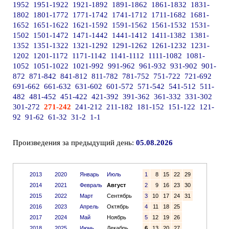
1952
1951-1922
1921-1892
1891-1862
1861-1832
1831-
1802
1801-1772
1771-1742
1741-1712
1711-1682
1681-
1652
1651-1622
1621-1592
1591-1562
1561-1532
1531-
1502
1501-1472
1471-1442
1441-1412
1411-1382
1381-
1352
1351-1322
1321-1292
1291-1262
1261-1232
1231-
1202
1201-1172
1171-1142
1141-1112
1111-1082
1081-
1052
1051-1022
1021-992
991-962
961-932
931-902
901-
872
871-842
841-812
811-782
781-752
751-722
721-692
691-662
661-632
631-602
601-572
571-542
541-512
511-
482
481-452
451-422
421-392
391-362
361-332
331-302
301-272
271-242
241-212
211-182
181-152
151-122
121-
92
91-62
61-32
31-2
1-1
Произведения за предыдущий день:
05.08.2026
2013
2020
Январь
Июль
1
8
15
22
29
2014
2021
Февраль
Август
2
9
16
23
30
2015
2022
Март
Сентябрь
3
10
17
24
31
2016
2023
Апрель
Октябрь
4
11
18
25
2017
2024
Май
Ноябрь
5
12
19
26
2018
2025
Июнь
Декабрь
6
13
20
27