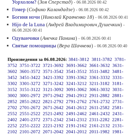
Уорхолом?
(
Зоя Сперстад
)
- 06.08.2026 00:42
Гомер
(
Софико Каландадзе
)
- 06.08.2026 00:42
Богиня ночи
(
Николай Кравченко 18
)
- 06.08.2026 00:41
Hijo de la Luna
(
Андрей Владимирович Душечкин
)
-
06.08.2026 00:41
Одуванчики
(
Анечка Панина
)
- 06.08.2026 00:41
Святые помощницы
(
Вера Шачнева
)
- 06.08.2026 00:40
Произведения за 06.08.2026:
3841-3812
3811-3782
3781-
3752
3751-3722
3721-3692
3691-3662
3661-3632
3631-
3602
3601-3572
3571-3542
3541-3512
3511-3482
3481-
3452
3451-3422
3421-3392
3391-3362
3361-3332
3331-
3302
3301-3272
3271-3242
3241-3212
3211-3182
3181-
3152
3151-3122
3121-3092
3091-3062
3061-3032
3031-
3002
3001-2972
2971-2942
2941-2912
2911-2882
2881-
2852
2851-2822
2821-2792
2791-2762
2761-2732
2731-
2702
2701-2672
2671-2642
2641-2612
2611-2582
2581-
2552
2551-2522
2521-2492
2491-2462
2461-2432
2431-
2402
2401-2372
2371-2342
2341-2312
2311-2282
2281-
2252
2251-2222
2221-2192
2191-2162
2161-2132
2131-
2102
2101-2072
2071-2042
2041-2012
2011-1982
1981-