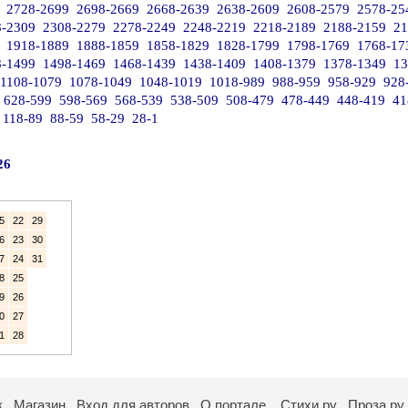
2728-2699
2698-2669
2668-2639
2638-2609
2608-2579
2578-25
8-2309
2308-2279
2278-2249
2248-2219
2218-2189
2188-2159
21
1918-1889
1888-1859
1858-1829
1828-1799
1798-1769
1768-17
8-1499
1498-1469
1468-1439
1438-1409
1408-1379
1378-1349
13
1108-1079
1078-1049
1048-1019
1018-989
988-959
958-929
928
628-599
598-569
568-539
538-509
508-479
478-449
448-419
41
118-89
88-59
58-29
28-1
26
5
22
29
6
23
30
7
24
31
8
25
9
26
0
27
1
28
к
Магазин
Вход для авторов
О портале
Стихи.ру
Проза.ру