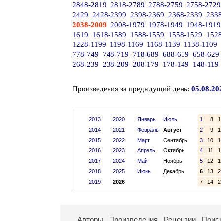
2848-2819
2818-2789
2788-2759
2758-2729
2429
2428-2399
2398-2369
2368-2339
233
2038-2009
2008-1979
1978-1949
1948-1919
1619
1618-1589
1588-1559
1558-1529
152
1228-1199
1198-1169
1168-1139
1138-1109
778-749
748-719
718-689
688-659
658-629
268-239
238-209
208-179
178-149
148-119
Произведения за предыдущий день:
05.08.20
2013
2020
Январь
Июль
1
8
1
2014
2021
Февраль
Август
2
9
1
2015
2022
Март
Сентябрь
3
10
1
2016
2023
Апрель
Октябрь
4
11
1
2017
2024
Май
Ноябрь
5
12
1
2018
2025
Июнь
Декабрь
6
13
2
2019
2026
7
14
2
Авторы
Произведения
Рецензии
Поис