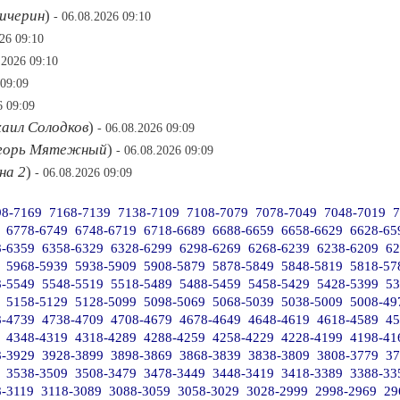
ичерин
)
- 06.08.2026 09:10
026 09:10
.2026 09:10
 09:09
6 09:09
аил Солодков
)
- 06.08.2026 09:09
горь Мятежный
)
- 06.08.2026 09:09
на 2
)
- 06.08.2026 09:09
98-7169
7168-7139
7138-7109
7108-7079
7078-7049
7048-7019
7
6778-6749
6748-6719
6718-6689
6688-6659
6658-6629
6628-65
8-6359
6358-6329
6328-6299
6298-6269
6268-6239
6238-6209
62
5968-5939
5938-5909
5908-5879
5878-5849
5848-5819
5818-57
8-5549
5548-5519
5518-5489
5488-5459
5458-5429
5428-5399
53
5158-5129
5128-5099
5098-5069
5068-5039
5038-5009
5008-49
8-4739
4738-4709
4708-4679
4678-4649
4648-4619
4618-4589
45
4348-4319
4318-4289
4288-4259
4258-4229
4228-4199
4198-41
8-3929
3928-3899
3898-3869
3868-3839
3838-3809
3808-3779
37
3538-3509
3508-3479
3478-3449
3448-3419
3418-3389
3388-33
8-3119
3118-3089
3088-3059
3058-3029
3028-2999
2998-2969
29