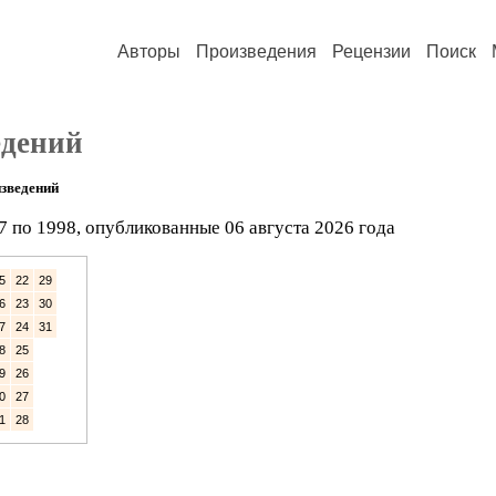
Авторы
Произведения
Рецензии
Поиск
едений
зведений
7 по 1998, опубликованные 06 августа 2026 года
5
22
29
6
23
30
7
24
31
8
25
9
26
0
27
1
28