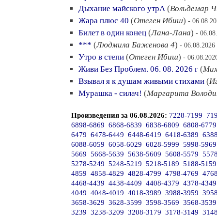
Дыхание майского утрА
(
Вольдемар Ч
Жара плюс 40
(
Отеген Ибиш
)
- 06.08.2
Билет в один конец
(
Лана-Лана
)
- 06.08
***
(
Людмила Баженова 4
)
- 06.08.2026
Утро в степи
(
Отеген Ибиш
)
- 06.08.202
Живи Без Проблем. 06. 08. 2026 г
(
Мих
Взывал я к душам живыми стихами
(
И
Мурашка - силач!
(
Маргарита Володи
Произведения за 06.08.2026:
7228-7199
71
6898-6869
6868-6839
6838-6809
6808-6779
6479
6478-6449
6448-6419
6418-6389
638
6088-6059
6058-6029
6028-5999
5998-5969
5669
5668-5639
5638-5609
5608-5579
557
5278-5249
5248-5219
5218-5189
5188-5159
4859
4858-4829
4828-4799
4798-4769
476
4468-4439
4438-4409
4408-4379
4378-4349
4049
4048-4019
4018-3989
3988-3959
395
3658-3629
3628-3599
3598-3569
3568-3539
3239
3238-3209
3208-3179
3178-3149
314