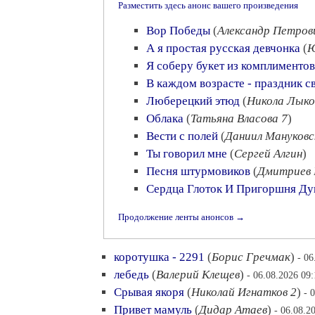
Разместить здесь анонс вашего произведения
Вор Победы
(
Александр Петров
А я простая русская девчонка
(
Ю
Я соберу букет из комплиментов
В каждом возрасте - праздник с
Люберецкий этюд
(
Никола Лыко
Облака
(
Татьяна Власова 7
)
Вести с полей
(
Даниил Мануковс
Ты говорил мне
(
Сергей Алгин
)
Песня штурмовиков
(
Дмитриев 
Сердца Глоток И Пригоршня Д
Продолжение ленты анонсов →
коротушка - 2291
(
Борис Гречмак
)
- 06
лебедь
(
Валерий Клещев
)
- 06.08.2026 09:
Срывая якоря
(
Николай Игнатков 2
)
- 
Привет мамуль
(
Дидар Атаев
)
- 06.08.2