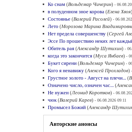
Ко снам
(
Вольдемар Чичерин
)
- 06.08.2
в полуденном зное корова
(
Елена Хвоя
Состоянье
(
Валерий Расолей
)
- 06.08.20
Лето
(
Морозова Марина Владимировн
Нет предела совершенству
(
Сергей Ал
Эссе По прошествию неких лет кажды
Обитель рая
(
Александр Шутихин
)
- 06
когда это закончится
(
Муса Янбаев
)
- 0
Букет сирени
(
Вольдемар Чичерин
)
- 0
Кого я ненавижу
(
Алексей Прохладов
)
Грустное золото - Август на плечи...
(
В
Означено число, означен час...
(
Алекса
Не нужен
(
Леонид Коротков
)
- 06.08.20
чюк
(
Валерий Карев
)
- 06.08.2026 09:11
Промысел Божий
(
Александр Шутихи
Авторские анонсы