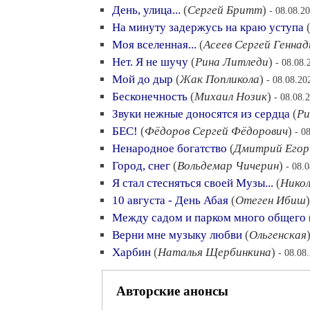
День, улица...
(
Сергей Бритт
)
- 08.08.2
На минуту задержусь на краю уступа
Моя вселенная...
(
Асеев Сергей Геннад
Нет. Я не шучу
(
Рина Литледи
)
- 08.08.
Мой до дыр
(
Жак Попликола
)
- 08.08.20
Бесконечность
(
Михаил Нозик
)
- 08.08.
Звуки нежные доносятся из сердца
(
Ри
БЕС!
(
Фёдоров Сергей Фёдорович
)
- 0
Ненародное богатство
(
Дмитрий Егор
Город, снег
(
Вольдемар Чичерин
)
- 08.
Я стал стесняться своей Музы...
(
Никол
10 августа - День Абая
(
Отеген Ибиш
Между садом и парком много общего
Верни мне музыку любви
(
Ольгенская
Харбин
(
Наталья Щербинкина
)
- 08.08
Авторские анонсы