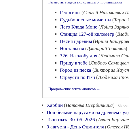
Разместить здесь анонс вашего произведения
Георгины
(
Сергей Николаевич 
Судьбоносные моменты
(
Тарас 
Лето Клода Моне
(
Лэйла Заряно
Станция 127-ой километр
(
Влад
Песня царевны
(
Ирина Башуров
Ностальгия
(
Дмитрий Тюкалов
)
326. На злобу дня
(
Людмила Спи
Приду к тебе
(
Любовь Самоцве
Город из песка
(
Виктория Хаус
Страусти по IT-и
(
Людмила Гром
Продолжение ленты анонсов →
Харбин
(
Наталья Щербинкина
)
- 08.08
Под белыми парусами на древнем суд
Твои глаза 30. 05. 2026
(
Алиса Барыше
9 августа - День Строителя
(
Отеген И