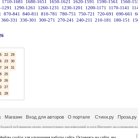
1710-1681
1680-1651
1650-1621
1620-1591
1590-1561
1560-15
-1291
1290-1261
1260-1231
1230-1201
1200-1171
1170-1141
11
1
870-841
840-811
810-781
780-751
750-721
720-691
690-661
6
360-331
330-301
300-271
270-241
240-211
210-181
180-151
15
26
5
22
29
6
23
30
7
24
31
8
25
9
26
0
27
1
28
к
Магазин
Вход для авторов
О портале
Стихи.ру
Проза.ру
ободной публикации своих литературных произведений в сети Интернет на основании
п
ся
законом
. Перепечатка произведений возможна только с согласия его автора, к котором
ры несут самостоятельно на основании
правил публикации
и
законодательства Российско
айлы cookie для улучшения работы сайта. Оставаясь на сайте, вы