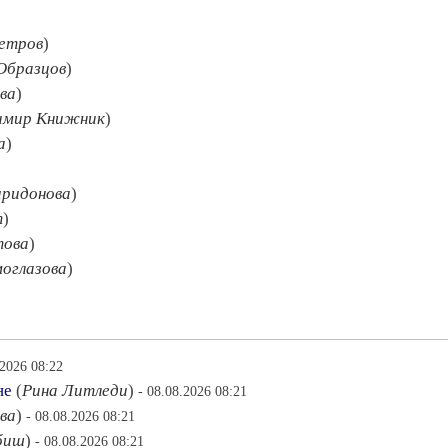
Петров
)
Образцов
)
ва
)
имир Книжник
)
а
)
ридонова
)
т
)
това
)
оглазова
)
.2026 08:22
не
(
Рина Литледи
)
- 08.08.2026 08:21
ва
)
- 08.08.2026 08:21
биш
)
- 08.08.2026 08:21