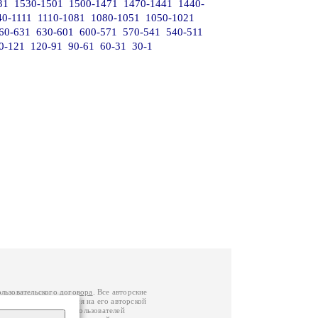
31
1530-1501
1500-1471
1470-1441
1440-
40-1111
1110-1081
1080-1051
1050-1021
60-631
630-601
600-571
570-541
540-511
0-121
120-91
90-61
60-31
30-1
ользовательского договора
. Все авторские
у вы можете обратиться на его авторской
й Федерации
. Данные пользователей