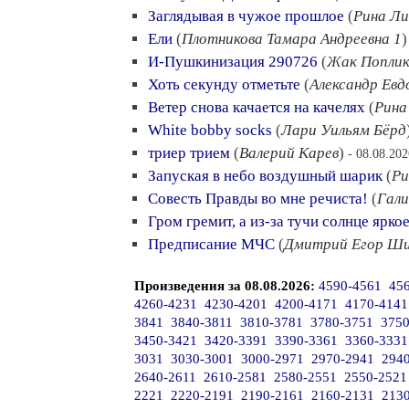
Заглядывая в чужое прошлое
(
Рина Л
Ели
(
Плотникова Тамара Андреевна 1
И-Пушкинизация 290726
(
Жак Поплик
Хоть секунду отметьте
(
Александр Евд
Ветер снова качается на качелях
(
Рина
White bobby socks
(
Лари Уильям Бёрд
триер трием
(
Валерий Карев
)
- 08.08.202
Запуская в небо воздушный шарик
(
Ри
Совесть Правды во мне речиста!
(
Гали
Гром гремит, а из-за тучи солнце ярко
Предписание МЧС
(
Дмитрий Егор Ши
Произведения за 08.08.2026:
4590-4561
45
4260-4231
4230-4201
4200-4171
4170-4141
3841
3840-3811
3810-3781
3780-3751
3750
3450-3421
3420-3391
3390-3361
3360-3331
3031
3030-3001
3000-2971
2970-2941
294
2640-2611
2610-2581
2580-2551
2550-2521
2221
2220-2191
2190-2161
2160-2131
213