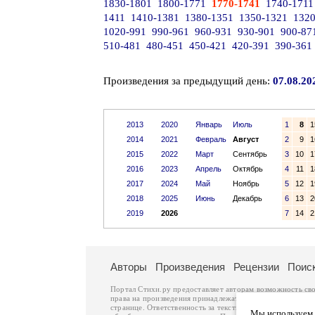
1830-1801
1800-1771
1770-1741
1740-1711
1411
1410-1381
1380-1351
1350-1321
1320
1020-991
990-961
960-931
930-901
900-87
510-481
480-451
450-421
420-391
390-361
Произведения за предыдущий день:
07.08.20
2013
2020
Январь
Июль
1
8
1
2014
2021
Февраль
Август
2
9
1
2015
2022
Март
Сентябрь
3
10
1
2016
2023
Апрель
Октябрь
4
11
1
2017
2024
Май
Ноябрь
5
12
1
2018
2025
Июнь
Декабрь
6
13
2
2019
2026
7
14
2
Авторы
Произведения
Рецензии
Поис
Портал Стихи.ру предоставляет авторам возможность св
права на произведения принадлежат авторам и охраняют
странице. Ответственность за тексты произведений авто
Мы используем ф