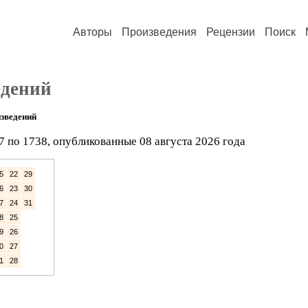
Авторы
Произведения
Рецензии
Поиск
едений
зведений
7 по 1738, опубликованные 08 августа 2026 года
5
22
29
6
23
30
7
24
31
8
25
9
26
0
27
1
28