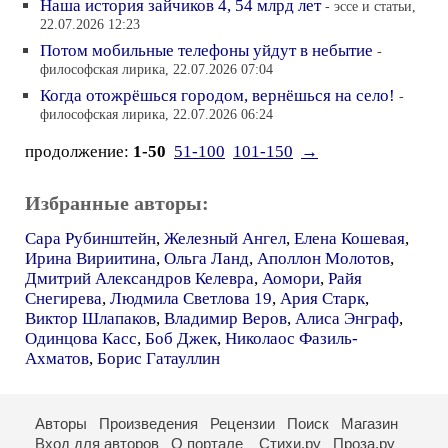
Наша история зайчиков 4, 54 млрд лет
- эссе и статьи,
22.07.2026 12:23
Потом мобильные телефоны уйдут в небытие
-
философская лирика, 22.07.2026 07:04
Когда отожрёшься городом, вернёшься на село!
-
философская лирика, 22.07.2026 06:24
продолжение:
1-50
51-100
101-150
→
Избранные авторы:
Сара Рубинштейн
,
Железный Ангел
,
Елена Кошевая
,
Ирина Вириитина
,
Ольга Ланд
,
Аполлон Молотов
,
Дмитрий Александров Келевра
,
Аомори
,
Райя
Снегирева
,
Людмила Светлова 19
,
Ария Старк
,
Виктор Шлапаков
,
Владимир Веров
,
Алиса Энграф
,
Одинцова Касс
,
Боб Джек
,
Николаос Фазиль-
Ахматов
,
Борис Гатауллин
Авторы
Произведения
Рецензии
Поиск
Магазин
Вход для авторов
О портале
Стихи.ру
Проза.ру