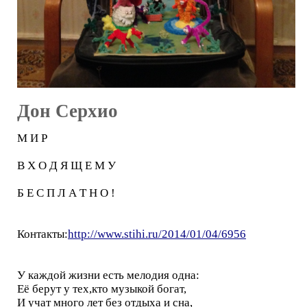
Дон Серхио
М И Р
В Х О Д Я Щ Е М У
Б Е С П Л А Т Н О !
Контакты:
http://www.stihi.ru/2014/01/04/6956
У каждой жизни есть мелодия одна:
Её берут у тех,кто музыкой богат,
И учат много лет без отдыха и сна,