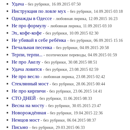
Удача
- без рубрики, 16.09.2015 07:50
Инструкция по ловле мух
- без рубрики, 14.09.2015 03:18
Однажды в Одессе
- любовная лирика, 12.09.2015 16:23
Не про формулу
- любовная лирика, 11.09.2015 03:10
Эх, кофе-кофе
- без рубрики, 10.09.2015 02:30
Не убивай в себе ребёнка
- без рубрики, 06.09.2015 15:16
Печальная песенка
- без рубрики, 04.09.2015 20:58
Терпи, терпи...
- поэтические переводы, 04.09.2015 01:59
Не про Акелу
- без рубрики, 30.08.2015 08:51
Удача ловится
- без рубрики, 23.08.2015 02:59
Не про весло
- любовная лирика, 23.08.2015 02:42
Стеклянный мост
- без рубрики, 28.06.2015 00:44
Не про кирпичи
- без рубрики, 23.06.2015 14:41
СТО ДНЕЙ
- без рубрики, 11.06.2015 08:33
Весна на мосту
- без рубрики, 30.05.2015 23:47
Новорождённая
- без рубрики, 19.04.2015 22:36
Немцов мост
- без рубрики, 06.04.2015 08:37
Письмо
- без рубрики, 29.03.2015 06:33