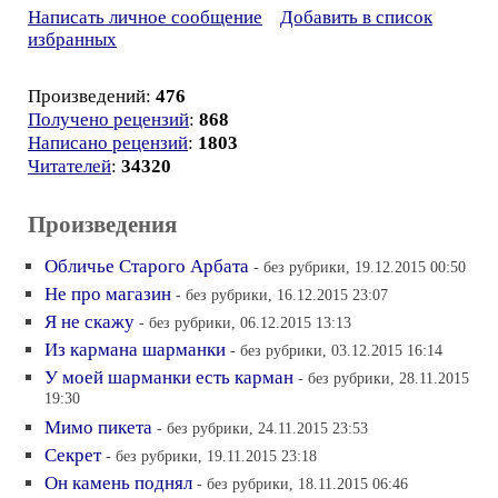
Написать личное сообщение
Добавить в список
избранных
Произведений:
476
Получено рецензий
:
868
Написано рецензий
:
1803
Читателей
:
34320
Произведения
Обличье Старого Арбата
- без рубрики, 19.12.2015 00:50
Не про магазин
- без рубрики, 16.12.2015 23:07
Я не скажу
- без рубрики, 06.12.2015 13:13
Из кармана шарманки
- без рубрики, 03.12.2015 16:14
У моей шарманки есть карман
- без рубрики, 28.11.2015
19:30
Мимо пикета
- без рубрики, 24.11.2015 23:53
Секрет
- без рубрики, 19.11.2015 23:18
Он камень поднял
- без рубрики, 18.11.2015 06:46