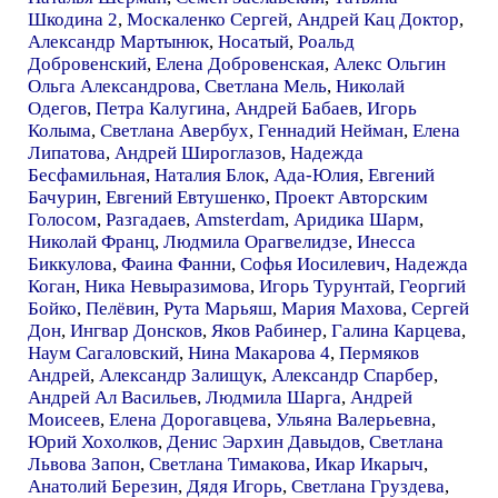
Шкодина 2
,
Москаленко Сергей
,
Андрей Кац Доктор
,
Александр Мартынюк
,
Носатый
,
Роальд
Добровенский
,
Елена Добровенская
,
Алекс Ольгин
Ольга Александрова
,
Светлана Мель
,
Николай
Одегов
,
Петра Калугина
,
Андрей Бабаев
,
Игорь
Колыма
,
Светлана Авербух
,
Геннадий Нейман
,
Елена
Липатова
,
Андрей Широглазов
,
Надежда
Бесфамильная
,
Наталия Блок
,
Ада-Юлия
,
Евгений
Бачурин
,
Евгений Евтушенко
,
Проект Авторским
Голосом
,
Разгадаев
,
Amsterdam
,
Аридика Шарм
,
Николай Франц
,
Людмила Орагвелидзе
,
Инесса
Биккулова
,
Фаина Фанни
,
Софья Иосилевич
,
Надежда
Коган
,
Ника Невыразимова
,
Игорь Турунтай
,
Георгий
Бойко
,
Пелёвин
,
Рута Марьяш
,
Мария Махова
,
Сергей
Дон
,
Ингвар Донсков
,
Яков Рабинер
,
Галина Карцева
,
Наум Сагаловский
,
Нина Макарова 4
,
Пермяков
Андрей
,
Александр Залищук
,
Александр Спарбер
,
Андрей Ал Васильев
,
Людмила Шарга
,
Андрей
Моисеев
,
Елена Дорогавцева
,
Ульяна Валерьевна
,
Юрий Хохолков
,
Денис Эархин Давыдов
,
Светлана
Львова Запон
,
Светлана Тимакова
,
Икар Икарыч
,
Анатолий Березин
,
Дядя Игорь
,
Светлана Груздева
,