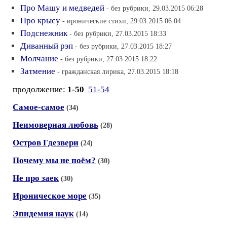
Про Машу и медведей
- без рубрики, 29.03.2015 06:28
Про крысу
- иронические стихи, 29.03.2015 06:04
Подснежник
- без рубрики, 27.03.2015 18:33
Диванный рэп
- без рубрики, 27.03.2015 18:27
Молчание
- без рубрики, 27.03.2015 18:22
Затмение
- гражданская лирика, 27.03.2015 18:18
продолжение:
1-50
51-54
Самое-самое
(34)
Неимоверная любовь
(28)
Остров Гдезвери
(24)
Почему мы не поём?
(30)
Не про заек
(30)
Ироническое море
(35)
Эпидемия наук
(14)