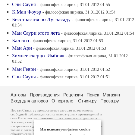
Сны Сауня
- философская лирика, 31.01.2012 01:55
К Ман Фоуэр
- философская лирика, 31.01.2012 01:54
Бесстрастия по Лугнасаду
- философская лирика, 31.01.2012
01:54
Ман Саури этого лета
- философская лирика, 31.01.2012 01:54
Балтэнэ
- философская лирика, 31.01.2012 01:53
Ман Ари
- философская лирика, 31.01.2012 01:53
Зимнее скерцо. Имболк
- философская лирика, 31.01.2012
01:52
Ман Геври
- философская лирика, 31.01.2012 01:52
Сны Сауня
- философская лирика, 31.01.2012 01:51
Авторы
Произведения
Рецензии
Поиск
Магазин
Вход для авторов
О портале
Стихи.ру
Проза.ру
Портал Стихи.ру предоставляет авторам возможность
свободной публикации своих литературных произведений в
сети Интернет на основании
пользовательского договора
.
Все авторские права на произведения принадлежат авторам
и охраняются
законом
. Перепечатка произведений возможна
Мы используем файлы cookie
только с согласия его автора, к которому вы можете
обратиться на его авторской странице. Ответственность за