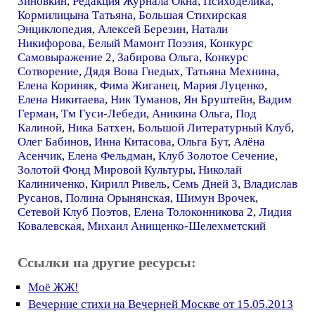
Зиновкин
,
Редакция Журнала Окна
,
Психоделика
,
Кормилицына Татьяна
,
Большая Стихирская
Энциклопедия
,
Алексей Березин
,
Натали
Никифорова
,
Белый Мамонт Поэзия
,
Конкурс
Самовыражение 2
,
Забирова Ольга
,
Конкурс
Сотворение
,
Дядя Вова Гнедых
,
Татьяна Мехнина
,
Елена Кориняк
,
Фима Жиганец
,
Мария Луценко
,
Елена Никитаева
,
Ник Туманов
,
Ян Бруштейн
,
Вадим
Герман
,
Тм Гуси-Лебеди
,
Аникина Ольга
,
Под
Калиной
,
Ника Батхен
,
Большой Литературный Клуб
,
Олег Бабинов
,
Инна Китасова
,
Ольга Бут
,
Алёна
Асенчик
,
Елена Фельдман
,
Клуб Золотое Сечение
,
Золотой Фонд Мировой Культуры
,
Николай
Калиниченко
,
Кирилл Ривель
,
Семь Дней 3
,
Владислав
Русанов
,
Полина Орынянская
,
Шимун Врочек
,
Сетевой Клуб Поэтов
,
Елена Толоконникова 2
,
Лидия
Ковалевская
,
Михаил Анищенко-Шелехметский
Ссылки на другие ресурсы:
Моё ЖЖ!
Вечерние стихи на Вечерней Москве от 15.05.2013