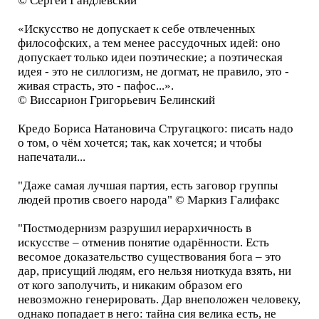
© Сергей Гандлевский
«Искусство не допускает к себе отвлеченных
философских, а тем менее рассудочных идей: оно
допускает только идеи поэтические; а поэтическая
идея - это не силлогизм, не догмат, не правило, это -
живая страсть, это - пафос...».
© Виссарион Григорьевич Белинский
Кредо Бориса Натановича Стругацкого: писать надо
о том, о чём хочется; так, как хочется; и чтобы
напечатали...
"Даже самая лучшая партия, есть заговор группы
людей против своего народа" © Маркиз Галифакс
"Постмодернизм разрушил иерархичность в
искусстве – отменив понятие одарённости. Есть
весомое доказательство существования бога – это
дар, присущий людям, его нельзя ниоткуда взять, ни
от кого заполучить, и никаким образом его
невозможно генерировать. Дар внеположен человеку,
однако попадает в него: тайна сия велика есть, не