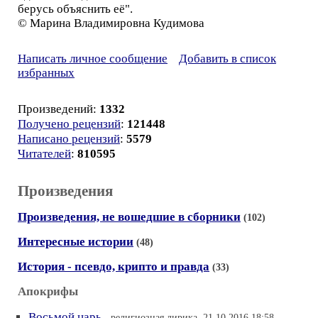
берусь объяснить её".
© Марина Владимировна Кудимова
Написать личное сообщение
Добавить в список
избранных
Произведений:
1332
Получено рецензий
:
121448
Написано рецензий
:
5579
Читателей
:
810595
Произведения
Произведения, не вошедшие в сборники
(102)
Интересные истории
(48)
История - псевдо, крипто и правда
(33)
Апокрифы
Восьмой царь
- религиозная лирика, 21.10.2016 18:58