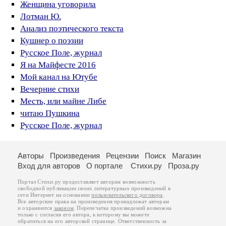
Женщина уговорила
Лотман Ю.
Анализ поэтического текста
Кушнер о поэзии
Русское Поле, журнал
Я на Майфесте 2016
Мой канал на Ютубе
Вечерние стихи
Месть, или майне Либе
читаю Пушкина
Русское Поле, журнал
Авторы
Произведения
Рецензии
Поиск
Магазин
Вход для авторов
О портале
Стихи.ру
Проза.ру
Портал Стихи.ру предоставляет авторам возможность
свободной публикации своих литературных произведений в
сети Интернет на основании
пользовательского договора
.
Все авторские права на произведения принадлежат авторам
и охраняются
законом
. Перепечатка произведений возможна
только с согласия его автора, к которому вы можете
обратиться на его авторской странице. Ответственность за