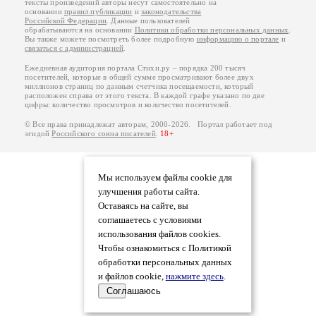
тексты произведений авторы несут самостоятельно на
основании
правил публикации
и
законодательства
Российской Федерации
. Данные пользователей
обрабатываются на основании
Политики обработки персональных данных
.
Вы также можете посмотреть более подробную
информацию о портале
и
связаться с администрацией
.
Ежедневная аудитория портала Стихи.ру – порядка 200 тысяч
посетителей, которые в общей сумме просматривают более двух
миллионов страниц по данным счетчика посещаемости, который
расположен справа от этого текста. В каждой графе указано по две
цифры: количество просмотров и количество посетителей.
© Все права принадлежат авторам, 2000-2026. Портал работает под
эгидой
Российского союза писателей
.
18+
Мы используем файлы cookie для
улучшения работы сайта.
Оставаясь на сайте, вы
соглашаетесь с условиями
использования файлов cookies.
Чтобы ознакомиться с Политикой
обработки персональных данных
и файлов cookie,
нажмите здесь
.
Соглашаюсь