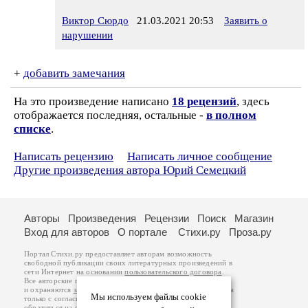
Виктор Сюрдо
21.03.2021 20:53
Заявить о
нарушении
+
добавить замечания
На это произведение написано
18 рецензий
, здесь
отображается последняя, остальные -
в полном
списке
.
Написать рецензию
Написать личное сообщение
Другие произведения автора Юрий Семецкий
Авторы
Произведения
Рецензии
Поиск
Магазин
Вход для авторов
О портале
Стихи.ру
Проза.ру
Портал Стихи.ру предоставляет авторам возможность
свободной публикации своих литературных произведений в
сети Интернет на основании
пользовательского договора
.
Все авторские права на произведения принадлежат авторам
и охраняются
законом
. Перепечатка произведений возможна
Мы используем файлы cookie
только с согласия его автора, к которому вы можете
обратиться на его авторской странице. Ответственность за