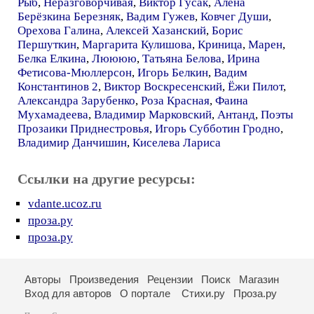
Рыб
,
Неразговорчивая
,
Виктор Гусак
,
Алёна
Берёзкина Березняк
,
Вадим Гужев
,
Ковчег Души
,
Орехова Галина
,
Алексей Хазанский
,
Борис
Першуткин
,
Маргарита Кулишова
,
Криница
,
Марен
,
Белка Елкина
,
Люююю
,
Татьяна Белова
,
Ирина
Фетисова-Мюллерсон
,
Игорь Белкин
,
Вадим
Константинов 2
,
Виктор Воскресенский
,
Ёжи Пилот
,
Александра Зарубенко
,
Роза Красная
,
Фаина
Мухамадеева
,
Владимир Марковский
,
Антанд
,
Поэты
Прозаики Приднестровья
,
Игорь Субботин Гродно
,
Владимир Данчишин
,
Киселева Лариса
Ссылки на другие ресурсы:
vdante.ucoz.ru
проза.ру
проза.ру
Авторы
Произведения
Рецензии
Поиск
Магазин
Вход для авторов
О портале
Стихи.ру
Проза.ру