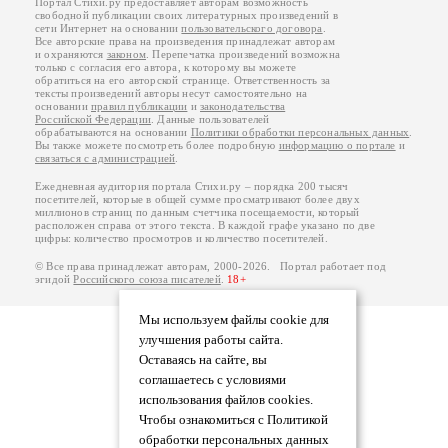
Портал Стихи.ру предоставляет авторам возможность
свободной публикации своих литературных произведений в
сети Интернет на основании
пользовательского договора
.
Все авторские права на произведения принадлежат авторам
и охраняются
законом
. Перепечатка произведений возможна
только с согласия его автора, к которому вы можете
обратиться на его авторской странице. Ответственность за
тексты произведений авторы несут самостоятельно на
основании
правил публикации
и
законодательства
Российской Федерации
. Данные пользователей
обрабатываются на основании
Политики обработки персональных данных
.
Вы также можете посмотреть более подробную
информацию о портале
и
связаться с администрацией
.
Ежедневная аудитория портала Стихи.ру – порядка 200 тысяч
посетителей, которые в общей сумме просматривают более двух
миллионов страниц по данным счетчика посещаемости, который
расположен справа от этого текста. В каждой графе указано по две
цифры: количество просмотров и количество посетителей.
© Все права принадлежат авторам, 2000-2026. Портал работает под
эгидой
Российского союза писателей
.
18+
Мы используем файлы cookie для
улучшения работы сайта.
Оставаясь на сайте, вы
соглашаетесь с условиями
использования файлов cookies.
Чтобы ознакомиться с Политикой
обработки персональных данных