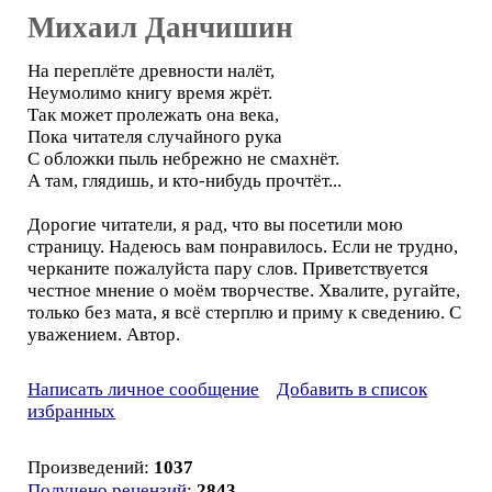
Михаил Данчишин
На переплёте древности налёт,
Неумолимо книгу время жрёт.
Так может пролежать она века,
Пока читателя случайного рука
С обложки пыль небрежно не смахнёт.
А там, глядишь, и кто-нибудь прочтёт...
Дорогие читатели, я рад, что вы посетили мою
страницу. Надеюсь вам понравилось. Если не трудно,
черканите пожалуйста пару слов. Приветствуется
честное мнение о моём творчестве. Хвалите, ругайте,
только без мата, я всё стерплю и приму к сведению. С
уважением. Автор.
Написать личное сообщение
Добавить в список
избранных
Произведений:
1037
Получено рецензий
:
2843