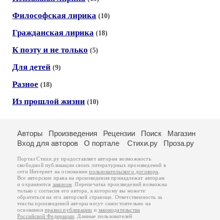
Философская лирика
(10)
Гражданская лирика
(18)
К поэту и не только
(5)
Для детей
(9)
Разное
(18)
Из прошлой жизни
(10)
Авторы
Произведения
Рецензии
Поиск
Магазин
Вход для авторов
О портале
Стихи.ру
Проза.ру
Портал Стихи.ру предоставляет авторам возможность
свободной публикации своих литературных произведений в
сети Интернет на основании
пользовательского договора
.
Все авторские права на произведения принадлежат авторам
и охраняются
законом
. Перепечатка произведений возможна
только с согласия его автора, к которому вы можете
обратиться на его авторской странице. Ответственность за
тексты произведений авторы несут самостоятельно на
основании
правил публикации
и
законодательства
Российской Федерации
. Данные пользователей