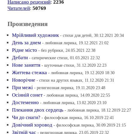
Написано рецензий
:
2236
Читателей
:
50769
Произведения
Мрiйливий художник
- стихи для детей, 30.12.2021 20:34
День за днем
- любовная лирика, 19.12.2021 21:02
Рiдне мiсто
- без рубрики, 24.05.2021 22:38
Дебати
- сатирические стихи, 01.03.2021 22:32
Нове заняття
- шуточные стихи, 31.12.2020 22:23
Життева стежка
- любовная лирика, 19.12.2020 18:30
Новорiчне
- стихи на других языках, 11.12.2020 21:31
При межi
- религиозная лирика, 19.11.2020 23:48
Осiннiй сонет
- любовная лирика, 14.09.2020 22:55
Достеменно
- любовная лирика, 13.02.2020 23:10
Плекання двох сердець
- любовная лирика, 18.12.2019 22:27
Чи до снаги?
- философская лирика, 16.10.2019 22:41
Довiчний хоровод
- философская лирика, 30.09.2019 21:15
Звiтнiй час
- религиозная лирика, 23.05.2019 22:32