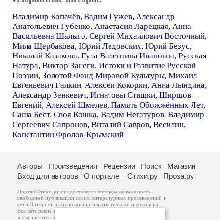
Владимир Копачёв
,
Вадим Гужев
,
Александр
Анатольевич Губенко
,
Анастасия Ларецкая
,
Анна
Васильевна Шалыго
,
Сергей Михайлович Восточный
,
Мила Щербакова
,
Юрий Ледовских
,
Юрий Безус
,
Николай Казаковъ
,
Гула Валентина Ивановна
,
Русская
Натура
,
Виктор Занеги
,
Истоки и Развитие Русской
Поэзии
,
Золотой Фонд Мировой Культуры
,
Михаил
Евгеньевич Галкин
,
Алексей Кокорин
,
Анна Лындина
,
Александр Зенкевич
,
Игнатовы Стишки
,
Ширшов
Евгений
,
Алексей Шмелев
,
Память Обожжённых Лет
,
Саша Бест
,
Своя Кошка
,
Вадим Негатуров
,
Владимир
Сергеевич Сапронов
,
Виталий Савров
,
Весилин
,
Константин Фролов-Крымский
Авторы
Произведения
Рецензии
Поиск
Магазин
Вход для авторов
О портале
Стихи.ру
Проза.ру
Портал Стихи.ру предоставляет авторам возможность
свободной публикации своих литературных произведений в
сети Интернет на основании
пользовательского договора
.
Все авторские права на произведения принадлежат авторам
и охраняются
законом
. Перепечатка произведений возможна