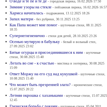
О воде и те пе и те де
- городская лирика, 16.02.2026 17:50
Зимние узоры на стекле
- пейзажная лирика, 16.02.2026 16:57
Хармса начиталась
- подражания, 13.12.2025 18:26
Запах матери
- без рубрики, 30.11.2025 13:25
Как Папа может мне помог
- шуточные стихи, 08.11.2025
18:35
Супернегигиенично
- стихи для детей, 28.10.2025 23:26
Осенью мутирую в бабульку
- белый и вольный стих,
27.09.2025 23:02
Битые огурцы и присоединившиеся к ним
- шуточные
стихи, 30.08.2025 15:40
Летать во сне - к счастью
- мистика и эзотерика, 30.08.2025
15:09
Ответ Моржу на его суд над кукушкой
- шуточные стихи,
10.08.2025 15:40
Что может быть презренней злата?
- иронические стихи,
15.07.2025 20:22
Летняя окрошка с хаханьками
- шуточные стихи, 15.07.2025
12:45
Греческая борьба с раками
- шуточные стихи, 05.04.2011