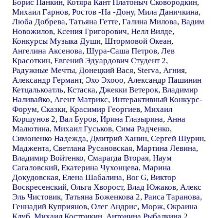
Борис Панкин
,
Котяра Кант Платоныч Сковородкин
,
Михаил Гарнов
,
Ростов -На -Дону
,
Мила Даничкина
,
Люба Добрева
,
Татьяна Гетте
,
Галина Милова
,
Вадим
Новожилов
,
Ксения Григорович
,
Нелл Вилде
,
Конкурсы Музыка Души
,
Штормовой Океан
,
Ангелина Аксенова
,
Шура-Саша Петров
,
Лев
Красоткин
,
Евгений Эдуардович Студент 2
,
Радужные Мечты
,
Донецкий Вася
,
Sterva
,
Агния
,
Александр Германт
,
Эхо Эхооо
,
Александр Пашинин
Кетцалькоатль
,
Кстаска
,
Джекки Ветерок
,
Владимир
Наливайко
,
Агент Матрикс
,
Интерактивный Конкурс-
Форум
,
Сказки
,
Красимир Георгиев
,
Михаил
Коршунов 2
,
Вал Буров
,
Ирина Глазырина
,
Анна
Малютина
,
Михаил Гуськов
,
Сима Радченко
,
Симоненко Надежда
,
Дмитрий Ханин
,
Сергей Шурин
,
Маджента
,
Светлана Русановская
,
Мартина Левина
,
Владимир Войтенко
,
Смарагда Вторая
,
Наум
Сагаловский
,
Екатерина Чухонцева
,
Марина
Докудовская
,
Елена Шабалина
,
Bor G
,
Виктор
Воскресенский
,
Ольга Хворост
,
Влад Южаков
,
Алекс
Эль Чистовик
,
Татьяна Боженкова 2
,
Раиса Таранова
,
Геннадий Куприянов
,
Олег Андрис
,
Морж
,
Окраина
Клуб
,
Михаил Кострикин
,
Антонина Рыбалкина 2
,