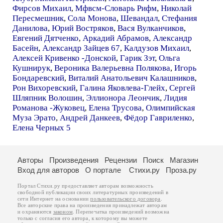
Фирсов Михаил
,
Мфвсм-Словарь Рифм
,
Николай
Пересмешник
,
Сола Монова
,
Шевандал
,
Стефания
Данилова
,
Юрий Востряков
,
Вася Вулканчиков
,
Евгений Дятченко
,
Аркадий Абрамов
,
Александр
Басейн
,
Александр Зайцев 67
,
Калдузов Михаил
,
Алексей Кривенко -Донской
,
Гарик Зэт
,
Ольга
Кушнирук
,
Вероника Валерьевна Полякова
,
Игорь
Бондаревский
,
Виталий Анатольевич Калашников
,
Рон Вихоревский
,
Галина Яковлева-Глейх
,
Сергей
Шляпник Волошин
,
Эллионора Леончик
,
Лидия
Романова -Жуковец
,
Елена Трусова
,
Олимпийская
Муза Эрато
,
Андрей Данкеев
,
Фёдор Гавриленко
,
Елена Черных 5
Авторы
Произведения
Рецензии
Поиск
Магазин
Вход для авторов
О портале
Стихи.ру
Проза.ру
Портал Стихи.ру предоставляет авторам возможность
свободной публикации своих литературных произведений в
сети Интернет на основании
пользовательского договора
.
Все авторские права на произведения принадлежат авторам
и охраняются
законом
. Перепечатка произведений возможна
только с согласия его автора, к которому вы можете