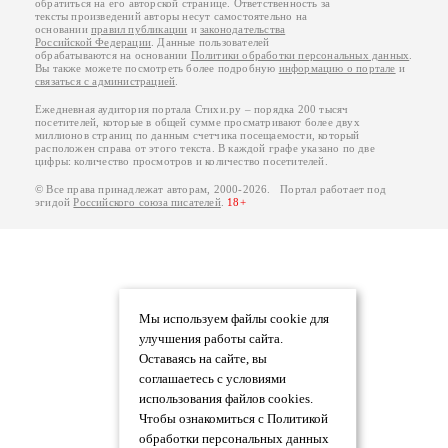
обратиться на его авторской странице. Ответственность за
тексты произведений авторы несут самостоятельно на
основании
правил публикации
и
законодательства
Российской Федерации
. Данные пользователей
обрабатываются на основании
Политики обработки персональных данных
.
Вы также можете посмотреть более подробную
информацию о портале
и
связаться с администрацией
.
Ежедневная аудитория портала Стихи.ру – порядка 200 тысяч
посетителей, которые в общей сумме просматривают более двух
миллионов страниц по данным счетчика посещаемости, который
расположен справа от этого текста. В каждой графе указано по две
цифры: количество просмотров и количество посетителей.
© Все права принадлежат авторам, 2000-2026. Портал работает под
эгидой
Российского союза писателей
.
18+
Мы используем файлы cookie для
улучшения работы сайта.
Оставаясь на сайте, вы
соглашаетесь с условиями
использования файлов cookies.
Чтобы ознакомиться с Политикой
обработки персональных данных