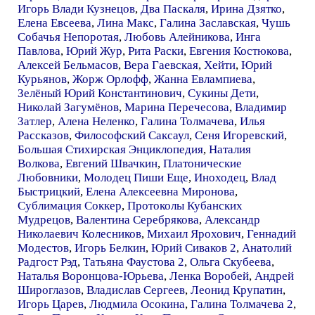
Игорь Влади Кузнецов
,
Два Паскаля
,
Ирина Дзятко
,
Елена Евсеева
,
Лина Макс
,
Галина Заславская
,
Чушь
Собачья Непоротая
,
Любовь Алейникова
,
Инга
Павлова
,
Юрий Жур
,
Рита Раски
,
Евгения Костюкова
,
Алексей Бельмасов
,
Вера Гаевская
,
Хейти
,
Юрий
Курьянов
,
Жорж Орлофф
,
Жанна Евлампиева
,
Зелёный Юрий Константинович
,
Сукины Дети
,
Николай Загумёнов
,
Марина Перечесова
,
Владимир
Затлер
,
Алена Неленко
,
Галина Толмачева
,
Илья
Рассказов
,
Философский Саксаул
,
Сеня Игоревский
,
Большая Стихирская Энциклопедия
,
Наталия
Волкова
,
Евгений Швачкин
,
Платонические
Любовники
,
Молодец Пиши Еще
,
Иноходец
,
Влад
Быстрицкий
,
Елена Алексеевна Миронова
,
Сублимация Соккер
,
Протоколы Кубанских
Мудрецов
,
Валентина Серебрякова
,
Александр
Николаевич Колесников
,
Михаил Ярохович
,
Геннадий
Модестов
,
Игорь Белкин
,
Юрий Сиваков 2
,
Анатолий
Радгост Рэд
,
Татьяна Фаустова 2
,
Ольга Скубеева
,
Наталья Воронцова-Юрьева
,
Ленка Воробей
,
Андрей
Широглазов
,
Владислав Сергеев
,
Леонид Крупатин
,
Игорь Царев
,
Людмила Осокина
,
Галина Толмачева 2
,