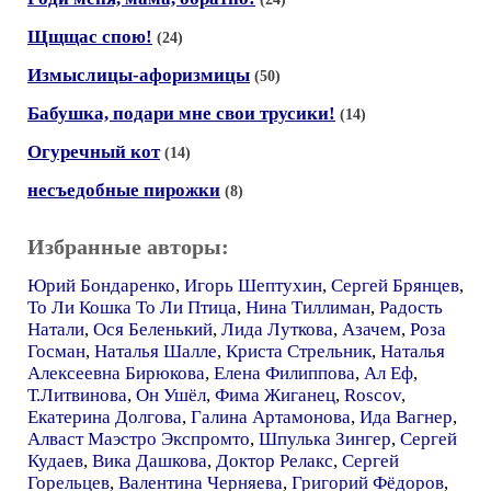
Щщщас спою!
(24)
Измыслицы-афоризмицы
(50)
Бабушка, подари мне свои трусики!
(14)
Огуречный кот
(14)
несъедобные пирожки
(8)
Избранные авторы:
Юрий Бондаренко
,
Игорь Шептухин
,
Сергей Брянцев
,
То Ли Кошка То Ли Птица
,
Нина Тиллиман
,
Радость
Натали
,
Ося Беленький
,
Лида Луткова
,
Азачем
,
Роза
Госман
,
Наталья Шалле
,
Криста Стрельник
,
Наталья
Алексеевна Бирюкова
,
Елена Филиппова
,
Ал Еф
,
Т.Литвинова
,
Он Ушёл
,
Фима Жиганец
,
Roscov
,
Екатерина Долгова
,
Галина Артамонова
,
Ида Вагнер
,
Алваст Маэстро Экспромто
,
Шпулька Зингер
,
Сергей
Кудаев
,
Вика Дашкова
,
Доктор Релакс
,
Сергей
Горельцев
,
Валентина Черняева
,
Григорий Фёдоров
,