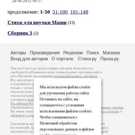
24.06.2012 09:17
продолжение:
1-50
51-100
101-148
Стихи для внучки Маши
(13)
Сборник 3
(2)
Авторы
Произведения
Рецензии
Поиск
Магазин
Вход для авторов
О портале
Стихи.ру
Проза.ру
Портал Стихи.ру предоставляет авторам возможность
свободной публикации своих литературных произведений в
сети Интернет на основании
пользовательского договора
.
Все авторские права на произведения принадлежат авторам
и охраняются
законом
. Перепечатка произведений возможна
Мы используем файлы cookie
только с согласия его автора, к которому вы можете
обратиться на его авторской странице. Ответственность за
для улучшения работы сайта.
тексты произведений авторы несут самостоятельно на
Оставаясь на сайте, вы
основании
правил публикации
и
законодательства
Российской Федерации
. Данные пользователей
соглашаетесь с условиями
обрабатываются на основании
Политики обработки персональных данных
.
использования файлов cookies.
Вы также можете посмотреть более подробную
информацию о портале
и
связаться с администрацией
.
Чтобы ознакомиться с
Политикой обработки
Ежедневная аудитория портала Стихи.ру – порядка 200 тысяч
посетителей, которые в общей сумме просматривают более двух
персональных данных и файлов
миллионов страниц по данным счетчика посещаемости, который