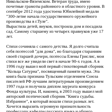
Никольском-Вяземском. Ветеран труда, имею
почетные грамоты районного и областного уровня. В
сентябре 2012 года удостоена Юбилейной медали
"300-летие начала государственного оружейного
производства в г.Туле".
Вырастила детей, внуков, построила дом и посадила
сад. Самому старшему из четырех правнуков уже 17
лет.
Стихи сочиняла с самого детства. Я долго считала
себя поэтессой "для дома", но благодаря стараниям
своей старшей дочери, поэтессы Елены Грислис, мои
стихи все же увидели свет в начале 90-х годов. А в
1996 году вышел мой первый стихотворный сборник
"Кольца Сатурна", посвященный памяти мужа. Эта
книга была признана Тульским отделением Союза
писателей РФ лучшим литературным произведением
1997 года и получила диплом лауреата конкурса
Фонда культуры. И, наконец, в 2003 году вышел мой
авторский поэтический сборник "Книга судьбы.
Избранное", в который вошли стихи разных лет.
Хочется выразить огромную признательность
профессору кафедры русского языка и общего