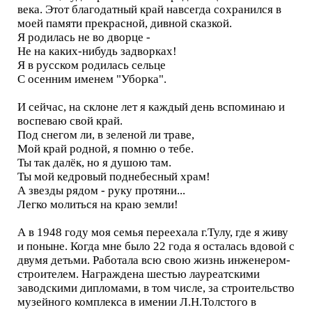
века. Этот благодатный край навсегда сохранился в
моей памяти прекрасной, дивной сказкой.
Я родилась не во дворце -
Не на каких-нибудь задворках!
Я в русском родилась сельце
С осенним именем "Уборка".
И сейчас, на склоне лет я каждый день вспоминаю и
воспеваю свой край.
Под снегом ли, в зеленой ли траве,
Мой край родной, я помню о тебе.
Ты так далёк, но я душою там.
Ты мой кедровый поднебесный храм!
А звезды рядом - руку протяни...
Легко молиться на краю земли!
А в 1948 году моя семья переехала г.Тулу, где я живу
и поныне. Когда мне было 22 года я осталась вдовой с
двумя детьми. Работала всю свою жизнь инженером-
строителем. Награждена шестью лауреатскими
заводскими дипломами, в том числе, за строительство
музейного комплекса в имении Л.Н.Толстого в