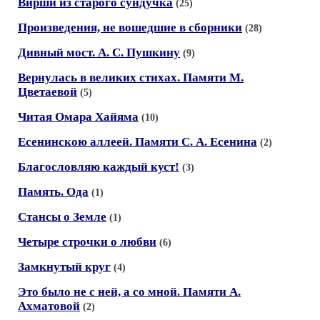
Вирши из старого сундучка
(25)
Произведения, не вошедшие в сборники
(28)
Дивный мост. А. С. Пушкину
(9)
Вернулась в великих стихах. Памяти М.
Цветаевой
(5)
Читая Омара Хайяма
(10)
Есенинскою аллеей. Памяти С. А. Есенина
(2)
Благословляю каждый куст!
(3)
Память. Ода
(1)
Стансы о Земле
(1)
Четыре строчки о любви
(6)
Замкнутый круг
(4)
Это было не с ней, а со мной. Памяти А.
Ахматовой
(2)