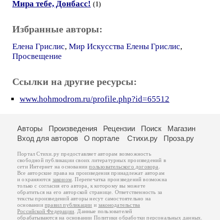
Мира тебе, Донбасс!
(1)
Избранные авторы:
Елена Грислис
,
Мир Искусства Елены Грислис
,
Просвещение
Ссылки на другие ресурсы:
www.hohmodrom.ru/profile.php?id=65512
Авторы
Произведения
Рецензии
Поиск
Магазин
Вход для авторов
О портале
Стихи.ру
Проза.ру
Портал Стихи.ру предоставляет авторам возможность
свободной публикации своих литературных произведений в
сети Интернет на основании
пользовательского договора
.
Все авторские права на произведения принадлежат авторам
и охраняются
законом
. Перепечатка произведений возможна
только с согласия его автора, к которому вы можете
обратиться на его авторской странице. Ответственность за
тексты произведений авторы несут самостоятельно на
основании
правил публикации
и
законодательства
Российской Федерации
. Данные пользователей
обрабатываются на основании
Политики обработки персональных данных
.