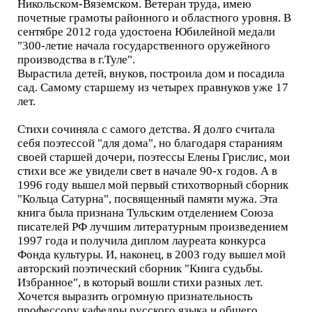
Никольском-Вяземском. Ветеран труда, имею
почетные грамоты районного и областного уровня. В
сентябре 2012 года удостоена Юбилейной медали
"300-летие начала государственного оружейного
производства в г.Туле".
Вырастила детей, внуков, построила дом и посадила
сад. Самому старшему из четырех правнуков уже 17
лет.
Стихи сочиняла с самого детства. Я долго считала
себя поэтессой "для дома", но благодаря стараниям
своей старшей дочери, поэтессы Елены Грислис, мои
стихи все же увидели свет в начале 90-х годов. А в
1996 году вышел мой первый стихотворный сборник
"Кольца Сатурна", посвященный памяти мужа. Эта
книга была признана Тульским отделением Союза
писателей РФ лучшим литературным произведением
1997 года и получила диплом лауреата конкурса
Фонда культуры. И, наконец, в 2003 году вышел мой
авторский поэтический сборник "Книга судьбы.
Избранное", в который вошли стихи разных лет.
Хочется выразить огромную признательность
профессору кафедры русского языка и общего