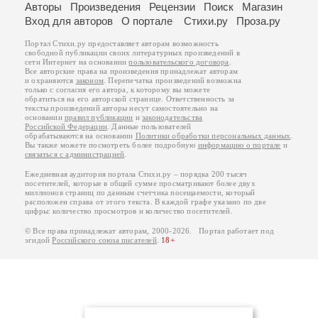
Авторы
Произведения
Рецензии
Поиск
Магазин
Вход для авторов
О портале
Стихи.ру
Проза.ру
Портал Стихи.ру предоставляет авторам возможность
свободной публикации своих литературных произведений в
сети Интернет на основании
пользовательского договора
.
Все авторские права на произведения принадлежат авторам
и охраняются
законом
. Перепечатка произведений возможна
только с согласия его автора, к которому вы можете
обратиться на его авторской странице. Ответственность за
тексты произведений авторы несут самостоятельно на
основании
правил публикации
и
законодательства
Российской Федерации
. Данные пользователей
обрабатываются на основании
Политики обработки персональных данных
.
Вы также можете посмотреть более подробную
информацию о портале
и
связаться с администрацией
.
Ежедневная аудитория портала Стихи.ру – порядка 200 тысяч
посетителей, которые в общей сумме просматривают более двух
миллионов страниц по данным счетчика посещаемости, который
расположен справа от этого текста. В каждой графе указано по две
цифры: количество просмотров и количество посетителей.
© Все права принадлежат авторам, 2000-2026. Портал работает под
эгидой
Российского союза писателей
.
18+