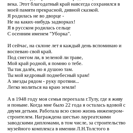
века. Этот благодатный край навсегда сохранился в
моей памяти прекрасной, дивной сказкой.
Я родилась не во дворце -
Не на каких-нибудь задворках!
Я в русском родилась сельце
С осенним именем "Уборка".
И сейчас, на склоне лет я каждый день вспоминаю и
воспеваю свой край.
Под снегом ли, в зеленой ли траве,
Мой край родной, я помню о тебе.
Ты так далёк, но я душою там.
Ты мой кедровый поднебесный храм!
А звезды рядом - руку протяни...
Легко молиться на краю земли!
А в 1948 году моя семья переехала г.Тулу, где я живу
и поныне. Когда мне было 22 года я осталась вдовой с
двумя детьми. Работала всю свою жизнь инженером-
строителем. Награждена шестью лауреатскими
заводскими дипломами, в том числе, за строительство
музейного комплекса в имении Л.Н.Толстого в