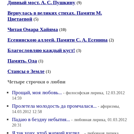
Дивный мост. А. С. Пушкину
(9)
Вернулась в великих стихах. Памяти М.
Цветаевой
(5)
Читая Омара Хайяма
(10)
Есенинскою аллеей. Памяти С. А. Есенина
(2)
Благословляю каждый куст!
(3)
Память. Ода
(1)
Стансы о Земле
(1)
Четыре строчки о любви
Прощай, моя любовь...
- философская лирика, 12.03.2012
14:59
Пролетела молодость да промчалася...
- афоризмы,
14.03.2012 12:58
Падаю в бездну небытия...
- любовная лирика, 01.03.2012
20:31
Я так хочу, чтоб жаркий взгляд...
- любовная лирика,