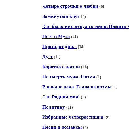
Четыре строчки о любви
(6)
Замкнутый круг
(4)
Это было не с ней, а со мной. Памяти
Поэт и Муза
(21)
Проходят дни...
(14)
Дуэт
(11)
Коротко о жизни
(16)
На смерть мужа. Поэма
(1)
В начале века. Глава из поэмы
(1)
Это Родина моя!
(5)
Политику
(11)
Избранные четверостишия
(9)
Песни и романсы
(4)