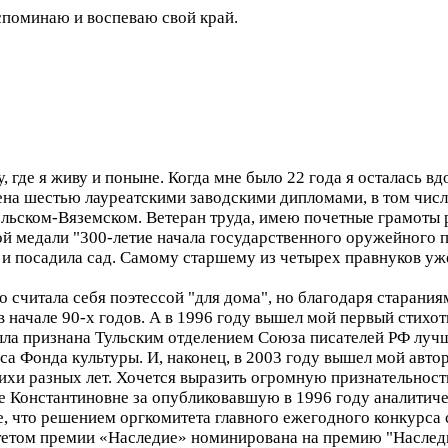
вспоминаю и воспеваю свой край.
у, где я живу и поныне. Когда мне было 22 года я осталась в
а шестью лауреатскими заводскими дипломами, в том числе
ольском-Вяземском. Ветеран труда, имею почетные грамоты 
 медали "300-летие начала государственного оружейного пр
 и посадила сад. Самому старшему из четырех правнуков уже
го считала себя поэтессой "для дома", но благодаря старани
 в начале 90-х годов. А в 1996 году вышел мой первый стихо
ыла признана Тульским отделением Союза писателей РФ лу
са Фонда культуры. И, наконец, в 2003 году вышел мой авто
тихи разных лет. Хочется выразить огромную признательнос
 Константиновне за опубликовавшую в 1996 году аналитиче
, что решением оргкомитета главного ежегодного конкурса
тетом премии «Наследие» номинирована на премию "Наслед