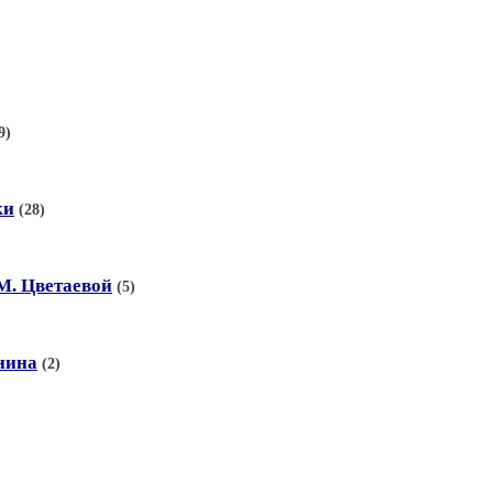
9)
ки
(28)
М. Цветаевой
(5)
нина
(2)