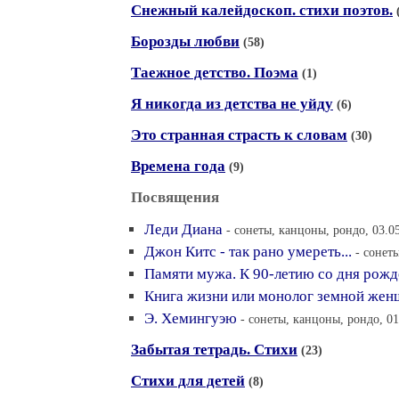
Снежный калейдоскоп. стихи поэтов.
Борозды любви
(58)
Таежное детство. Поэма
(1)
Я никогда из детства не уйду
(6)
Это странная страсть к словам
(30)
Времена года
(9)
Посвящения
Леди Диана
- сонеты, канцоны, рондо, 03.0
Джон Китс - так рано умереть...
- сонет
Памяти мужа. К 90-летию со дня рож
Книга жизни или монолог земной же
Э. Хемингуэю
- сонеты, канцоны, рондо, 01
Забытая тетрадь. Стихи
(23)
Стихи для детей
(8)