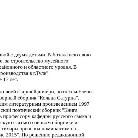
довой с двумя детьми. Работала всю свою
, за строительство музейного
районного и областного уровня. В
оизводства в г.Туле".
 17 лет.
ям своей старшей дочери, поэтессы Елены
творный сборник "Кольца Сатурна",
чшим литературным произведением 1997
рский поэтический сборник "Книга
ть профессору кафедры русского языка и
скую статью о первом сборнике и
 стихиры признана номинантом на
ие 2015". По решению редакционной