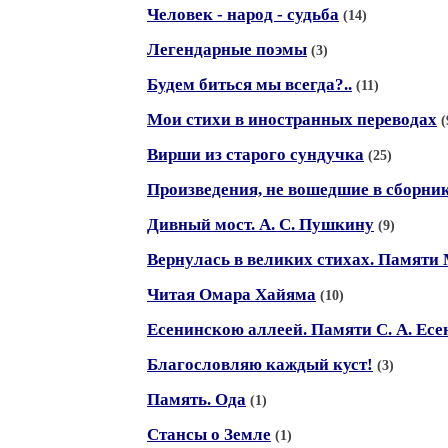
Человек - народ - судьба
(14)
Легендарные поэмы
(3)
Будем биться мы всегда?..
(11)
Мои стихи в иностранных переводах
(
Вирши из старого сундучка
(25)
Произведения, не вошедшие в сборни
Дивный мост. А. С. Пушкину
(9)
Вернулась в великих стихах. Памяти 
Читая Омара Хайяма
(10)
Есенинскою аллеей. Памяти С. А. Есе
Благословляю каждый куст!
(3)
Память. Ода
(1)
Стансы о Земле
(1)