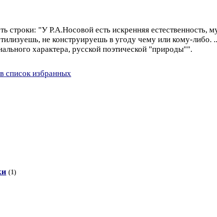
ь строки: "У Р.А.Носовой есть искренняя естественность, му
тилизуешь, не конструируешь в угоду чему или кому-либо. ..
нального характера, русской поэтической "природы"".
в список избранных
ки
(1)