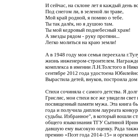
И сейчас, на склоне лет я каждый день 
Под снегом ли, в зеленой ли траве,
Мой край родной, я помню о тебе.
Ты так далёк, но я душою там.
Ты мой кедровый поднебесный храм!
А звезды рядом - руку протяни...
Легко молиться на краю земли!
А в 1948 году моя семья переехала г.Тул
жизнь инженером-строителем. Награжден
комплекса в имении Л.Н.Толстого в Ник
сентябре 2012 года удостоена Юбилейной
Вырастила детей, внуков, построила дом
Стихи сочиняла с самого детства. Я дол
Грислис, мои стихи все же увидели свет
посвященный памяти мужа. Эта книга б
года и получила диплом лауреата конкур
судьбы. Избранное", в который вошли с
общего языкознания ТГУ Сытиной Ирине
давшую ему высокую оценку. Рада также
премию «Поэт года 2014-15» и оргкоми