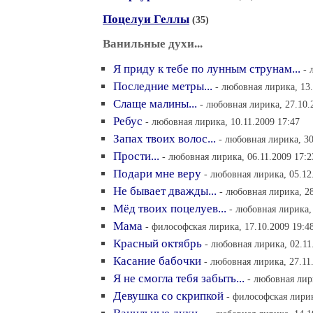
Поцелуи Геллы
(35)
Ванильные духи...
Я приду к тебе по лунным струнам...
- 
Последние метры...
- любовная лирика, 13.
Слаще малины...
- любовная лирика, 27.10.
Ребус
- любовная лирика, 10.11.2009 17:47
Запах твоих волос...
- любовная лирика, 30
Прости...
- любовная лирика, 06.11.2009 17:2
Подари мне веру
- любовная лирика, 05.12
Не бывает дважды...
- любовная лирика, 28
Мёд твоих поцелуев...
- любовная лирика,
Мама
- философская лирика, 17.10.2009 19:4
Красный октябрь
- любовная лирика, 02.11
Касание бабочки
- любовная лирика, 27.11
Я не смогла тебя забыть...
- любовная лир
Девушка со скрипкой
- философская лирик