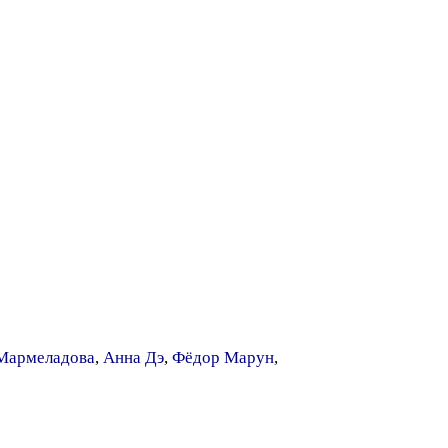
Мармеладова
,
Анна Дэ
,
Фёдор Марун
,