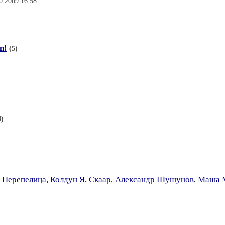
0.2009 16:58
n!
(5)
4)
 Перепелица
,
Колдун Я
,
Скаар
,
Александр Шушунов
,
Маша 