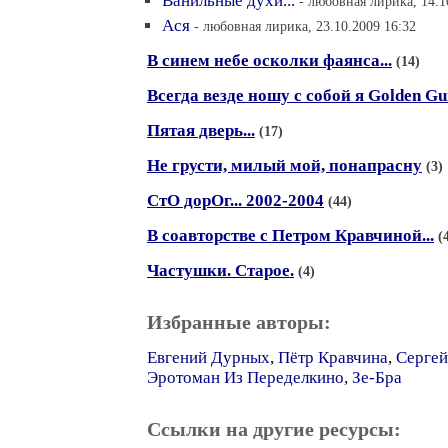
Ванильные духи...
- любовная лирика, 14.1
Ася
- любовная лирика, 23.10.2009 16:32
В синем небе осколки фаянса...
(14)
Всегда везде ношу с собой я Golden Gu
Пятая дверь...
(17)
Не грусти, милый мой, понапрасну
(3)
СтО дорОг... 2002-2004
(44)
В соавторстве с Петром Кравчиной...
(
Частушки. Старое.
(4)
Избранные авторы:
Евгений Дурных
,
Пётр Кравчина
,
Сергей
Эротоман Из Переделкино
,
Зе-Бра
Ссылки на другие ресурсы: