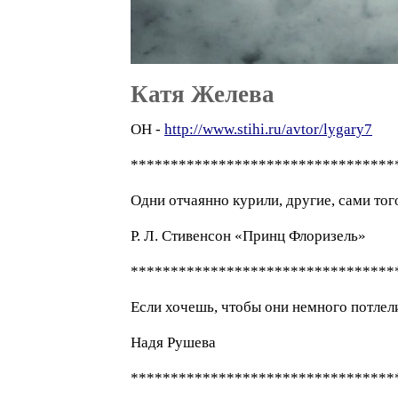
Катя Желева
ОН -
http://www.stihi.ru/avtor/lygary7
*********************************
Одни отчаянно курили, другие, сами тог
Р. Л. Стивенсон «Принц Флоризель»
*********************************
Если хочешь, чтобы они немного потлели
Надя Рушева
*********************************