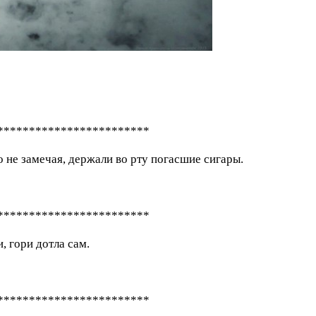
************************
о не замечая, держали во рту погасшие сигары.
************************
, гори дотла сам.
************************