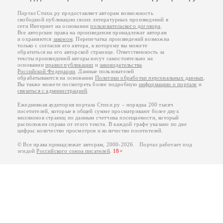
Портал Стихи.ру предоставляет авторам возможность
свободной публикации своих литературных произведений в
сети Интернет на основании
пользовательского договора
.
Все авторские права на произведения принадлежат авторам
и охраняются
законом
. Перепечатка произведений возможна
только с согласия его автора, к которому вы можете
обратиться на его авторской странице. Ответственность за
тексты произведений авторы несут самостоятельно на
основании
правил публикации
и
законодательства
Российской Федерации
. Данные пользователей
обрабатываются на основании
Политики обработки персональных данных
.
Вы также можете посмотреть более подробную
информацию о портале
и
связаться с администрацией
.
Ежедневная аудитория портала Стихи.ру – порядка 200 тысяч
посетителей, которые в общей сумме просматривают более двух
миллионов страниц по данным счетчика посещаемости, который
расположен справа от этого текста. В каждой графе указано по две
цифры: количество просмотров и количество посетителей.
© Все права принадлежат авторам, 2000-2026. Портал работает под
эгидой
Российского союза писателей
.
18+