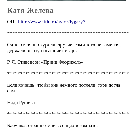
Катя Желева
ОН -
http://www.stihi.ru/avtor/lygary7
***********************************************
Одни отчаянно курили, другие, сами того не замечая,
держали во рту погасшие сигары.
Р. Л. Стивенсон «Принц Флоризель»
***********************************************
Если хочешь, чтобы они немного потлели, гори дотла
сам.
Надя Рушева
***********************************************
Бабушка, страшно мне в сенцах и комнате.