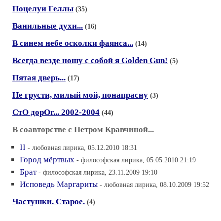
Поцелуи Геллы
(35)
Ванильные духи...
(16)
В синем небе осколки фаянса...
(14)
Всегда везде ношу с собой я Golden Gun!
(5)
Пятая дверь...
(17)
Не грусти, милый мой, понапрасну
(3)
СтО дорОг... 2002-2004
(44)
В соавторстве с Петром Кравчиной...
II
- любовная лирика, 05.12.2010 18:31
Город мёртвых
- философская лирика, 05.05.2010 21:19
Брат
- философская лирика, 23.11.2009 19:10
Исповедь Маргариты
- любовная лирика, 08.10.2009 19:52
Частушки. Старое.
(4)