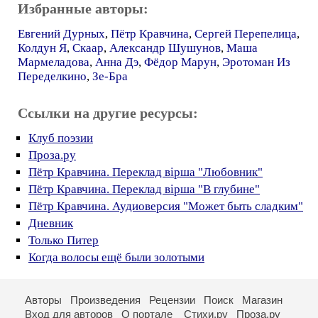
Избранные авторы:
Евгений Дурных
,
Пётр Кравчина
,
Сергей Перепелица
,
Колдун Я
,
Скаар
,
Александр Шушунов
,
Маша
Мармеладова
,
Анна Дэ
,
Фёдор Марун
,
Эротоман Из
Переделкино
,
Зе-Бра
Ссылки на другие ресурсы:
Клуб поэзии
Проза.ру
Пётр Кравчина. Переклад вірша "Любовник"
Пётр Кравчина. Переклад вірша "В глубине"
Пётр Кравчина. Аудиоверсия "Может быть сладким"
Дневник
Только Питер
Когда волосы ещё были золотыми
Авторы
Произведения
Рецензии
Поиск
Магазин
Вход для авторов
О портале
Стихи.ру
Проза.ру