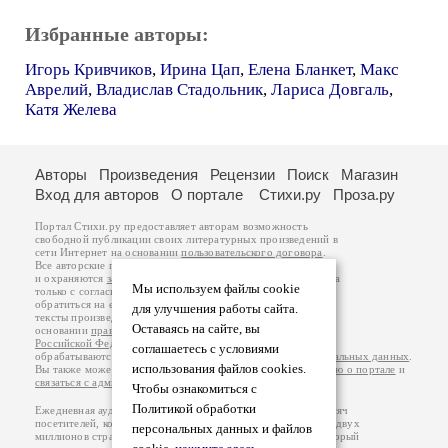
Избранные авторы:
Игорь Кривчиков
,
Ирина Цап
,
Елена Бланкет
,
Макс
Аврелий
,
Владислав Стадольник
,
Лариса Довгаль
,
Катя Желева
Авторы
Произведения
Рецензии
Поиск
Магазин
Вход для авторов
О портале
Стихи.ру
Проза.ру
Портал Стихи.ру предоставляет авторам возможность
свободной публикации своих литературных произведений в
сети Интернет на основании
пользовательского договора
.
Все авторские права на произведения принадлежат авторам
и охраняются
законом
. Перепечатка произведений возможна
Мы используем файлы cookie
только с согласия его автора, к которому вы можете
обратиться на его авторской странице. Ответственность за
для улучшения работы сайта.
тексты произведений авторы несут самостоятельно на
Оставаясь на сайте, вы
основании
правил публикации
и
законодательства
Российской Федерации
. Данные пользователей
соглашаетесь с условиями
обрабатываются на основании
Политики обработки персональных данных
.
использования файлов cookies.
Вы также можете посмотреть более подробную
информацию о портале
и
связаться с администрацией
.
Чтобы ознакомиться с
Политикой обработки
Ежедневная аудитория портала Стихи.ру – порядка 200 тысяч
посетителей, которые в общей сумме просматривают более двух
персональных данных и файлов
миллионов страниц по данным счетчика посещаемости, который