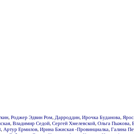
ткин
,
Роджер Эдвин Ром
,
Дарроддин
,
Ирочка Буданова
,
Ярос
ская
,
Владимир Седой
,
Сергей Хмелевской
,
Ольга Пыжова
,
3
,
Артур Ермилов
,
Ирина Бжиская -Провинциалка
,
Галина Пе