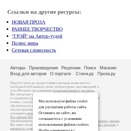
Ссылки на другие ресурсы:
НОВАЯ ПРОЗА
РАННЕЕ ТВОРЧЕСТВО
"ГРЭЙ" на Автор-тудей
Полюс мира
Сетевая словесность
Авторы
Произведения
Рецензии
Поиск
Магазин
Вход для авторов
О портале
Стихи.ру
Проза.ру
Портал Стихи.ру предоставляет авторам возможность
свободной публикации своих литературных произведений в
сети Интернет на основании
пользовательского договора
.
Все авторские права на произведения принадлежат авторам
и охраняются
законом
. Перепечатка произведений возможна
Мы используем файлы cookie
только с согласия его автора, к которому вы можете
обратиться на его авторской странице. Ответственность за
для улучшения работы сайта.
тексты произведений авторы несут самостоятельно на
Оставаясь на сайте, вы
основании
правил публикации
и
законодательства
Российской Федерации
. Данные пользователей
соглашаетесь с условиями
обрабатываются на основании
Политики обработки персональных данных
.
использования файлов cookies.
Вы также можете посмотреть более подробную
информацию о портале
и
связаться с администрацией
.
Чтобы ознакомиться с