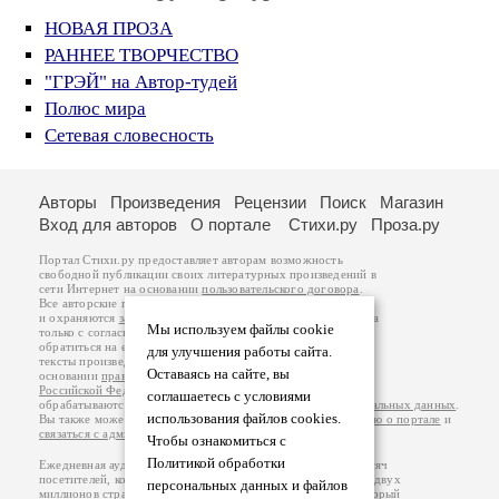
НОВАЯ ПРОЗА
РАННЕЕ ТВОРЧЕСТВО
"ГРЭЙ" на Автор-тудей
Полюс мира
Сетевая словесность
Авторы
Произведения
Рецензии
Поиск
Магазин
Вход для авторов
О портале
Стихи.ру
Проза.ру
Портал Стихи.ру предоставляет авторам возможность
свободной публикации своих литературных произведений в
сети Интернет на основании
пользовательского договора
.
Все авторские права на произведения принадлежат авторам
и охраняются
законом
. Перепечатка произведений возможна
Мы используем файлы cookie
только с согласия его автора, к которому вы можете
обратиться на его авторской странице. Ответственность за
для улучшения работы сайта.
тексты произведений авторы несут самостоятельно на
Оставаясь на сайте, вы
основании
правил публикации
и
законодательства
Российской Федерации
. Данные пользователей
соглашаетесь с условиями
обрабатываются на основании
Политики обработки персональных данных
.
использования файлов cookies.
Вы также можете посмотреть более подробную
информацию о портале
и
связаться с администрацией
.
Чтобы ознакомиться с
Политикой обработки
Ежедневная аудитория портала Стихи.ру – порядка 200 тысяч
посетителей, которые в общей сумме просматривают более двух
персональных данных и файлов
миллионов страниц по данным счетчика посещаемости, который