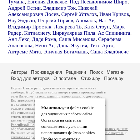
Тумана
,
Евгения Дювалье
,
Под Псевдонимом Широ
,
Андрей Остин
,
Владимир Ток
,
Николай
Александрович Лосев
,
Сергей Усталов
,
Иван Кривов
,
Ноу Эндван
,
Георгий Горяев
,
Аномаль
,
Нат Ав
,
Владимир Простак
,
Лазарева Тв
,
Катя Стоун
,
Марк
Ридер
,
Китнаснегу
,
Циркулярная Пила
,
Ас Спиннинга
,
Аня Лекс
,
Дядя Рома
,
Саша Мисанова
,
Серафима
Ананасова
,
Неон Ас
,
Даша Якутия
,
Тито Арто
,
Антреме Мята
,
Этичная Богамышь
,
Саша Кладбисче
Авторы
Произведения
Рецензии
Поиск
Магазин
Вход для авторов
О портале
Стихи.ру
Проза.ру
Портал Стихи.ру предоставляет авторам возможность
свободной публикации своих литературных произведений в
сети Интернет на основании
пользовательского договора
.
Все авторские права на произведения принадлежат авторам
и охраняются
законом
. Перепечатка произведений возможна
Мы используем файлы cookie
только с согласия его автора, к которому вы можете
обратиться на его авторской странице. Ответственность за
для улучшения работы сайта.
тексты произведений авторы несут самостоятельно на
Оставаясь на сайте, вы
основании
правил публикации
и
законодательства
Российской Федерации
. Данные пользователей
соглашаетесь с условиями
обрабатываются на основании
Политики обработки персональных данных
.
использования файлов cookies.
Вы также можете посмотреть более подробную
информацию о портале
и
связаться с администрацией
.
Чтобы ознакомиться с