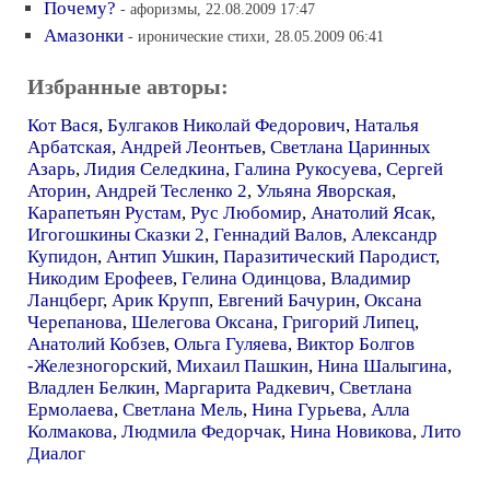
Почему?
- афоризмы, 22.08.2009 17:47
Амазонки
- иронические стихи, 28.05.2009 06:41
Избранные авторы:
Кот Вася
,
Булгаков Николай Федорович
,
Наталья
Арбатская
,
Андрей Леонтьев
,
Светлана Царинных
Азарь
,
Лидия Селедкина
,
Галина Рукосуева
,
Сергей
Аторин
,
Андрей Тесленко 2
,
Ульяна Яворская
,
Карапетьян Рустам
,
Рус Любомир
,
Анатолий Ясак
,
Игогошкины Сказки 2
,
Геннадий Валов
,
Александр
Купидон
,
Антип Ушкин
,
Паразитический Пародист
,
Никодим Ерофеев
,
Гелина Одинцова
,
Владимир
Ланцберг
,
Арик Крупп
,
Евгений Бачурин
,
Оксана
Черепанова
,
Шелегова Оксана
,
Григорий Липец
,
Анатолий Кобзев
,
Ольга Гуляева
,
Виктор Болгов
-Железногорский
,
Михаил Пашкин
,
Нина Шалыгина
,
Владлен Белкин
,
Маргарита Радкевич
,
Светлана
Ермолаева
,
Светлана Мель
,
Нина Гурьева
,
Алла
Колмакова
,
Людмила Федорчак
,
Нина Новикова
,
Лито
Диалог