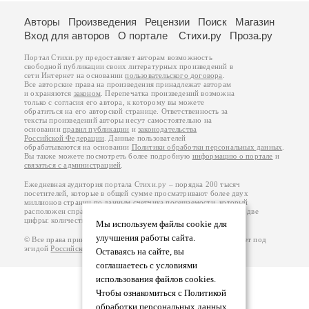
Авторы
Произведения
Рецензии
Поиск
Магазин
Вход для авторов
О портале
Стихи.ру
Проза.ру
Портал Стихи.ру предоставляет авторам возможность
свободной публикации своих литературных произведений в
сети Интернет на основании
пользовательского договора
.
Все авторские права на произведения принадлежат авторам
и охраняются
законом
. Перепечатка произведений возможна
только с согласия его автора, к которому вы можете
обратиться на его авторской странице. Ответственность за
тексты произведений авторы несут самостоятельно на
основании
правил публикации
и
законодательства
Российской Федерации
. Данные пользователей
обрабатываются на основании
Политики обработки персональных данных
.
Вы также можете посмотреть более подробную
информацию о портале
и
связаться с администрацией
.
Ежедневная аудитория портала Стихи.ру – порядка 200 тысяч
посетителей, которые в общей сумме просматривают более двух
миллионов страниц по данным счетчика посещаемости, который
расположен справа от этого текста. В каждой графе указано по две
цифры: количество просмотров и количество посетителей.
Мы используем файлы cookie для
улучшения работы сайта.
© Все права принадлежат авторам, 2000-2026. Портал работает под
эгидой
Российского союза писателей
.
18+
Оставаясь на сайте, вы
соглашаетесь с условиями
использования файлов cookies.
Чтобы ознакомиться с Политикой
обработки персональных данных