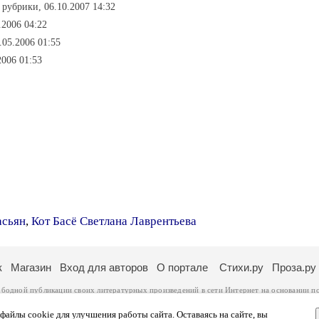
з рубрики, 06.10.2007 14:32
.2006 04:22
.05.2006 01:55
2006 01:53
асьян
,
Кот Басё Светлана Лаврентьева
к
Магазин
Вход для авторов
О портале
Стихи.ру
Проза.ру
ободной публикации своих литературных произведений в сети Интернет на основании
п
ся
законом
. Перепечатка произведений возможна только с согласия его автора, к котором
ры несут самостоятельно на основании
правил публикации
и
законодательства Российско
айлы cookie для улучшения работы сайта. Оставаясь на сайте, вы
ональных данных
. Вы также можете посмотреть более подробную
информацию о портал