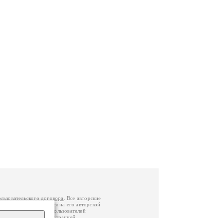
ользовательского договора
. Все авторские
у вы можете обратиться на его авторской
й Федерации
. Данные пользователей
е
и
связаться с администрацией
.