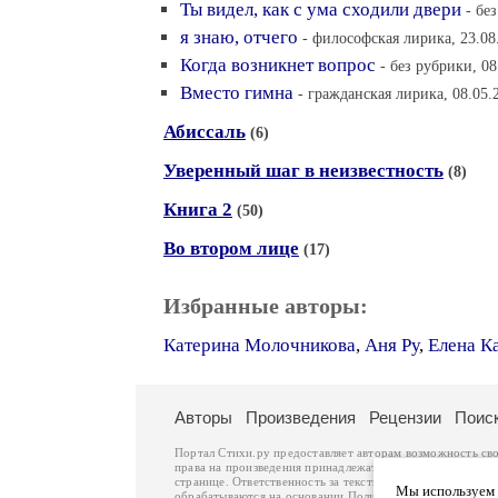
Ты видел, как с ума сходили двери
- бе
я знаю, отчего
- философская лирика, 23.08
Когда возникнет вопрос
- без рубрики, 08
Вместо гимна
- гражданская лирика, 08.05.
Абиссаль
(6)
Уверенный шаг в неизвестность
(8)
Книга 2
(50)
Во втором лице
(17)
Избранные авторы:
Катерина Молочникова
,
Аня Ру
,
Елена К
Авторы
Произведения
Рецензии
Поис
Портал Стихи.ру предоставляет авторам возможность св
права на произведения принадлежат авторам и охраняют
странице. Ответственность за тексты произведений авто
Мы используем ф
обрабатываются на основании
Политики обработки перс