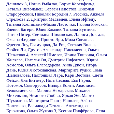
Данилюк 3
,
Нонна Рыбалко
,
Борис Коренфельд
,
Наталья Виволанец
,
Сергей Непоэтов
,
Николай
Старорусский
,
Николай Бородин 7
,
Рэссика
,
Анжела
Стрелкова 2
,
Дмитрий Медведев
,
Елена Ифтеду
,
Татьяна Костицына-Милая Ласточка
,
Галина Римская
,
Еления Багери
,
Юлия Комлик
,
Татьяна Бунтина
,
Питер Питер
,
Светлана Шиманская
,
Лариса Довгаль
,
Оксана Федишин
,
Просто Эри
,
Мила Снежная
,
Фреген Лоу
,
Гламуррко
,
Да-Рия
,
Светлая Волна
,
Стэйси Ли
,
Другов Александр Николаевич
,
Ольга
Шевченко 4
,
Алексей Шмелев
,
Ирина Тишкина
,
Ольга
Жиляева
,
Наталья Ол
,
Дмитрий Нифонтов
,
Юрий
Асмолов
,
Ольга Благодарёва
,
Анна Джон
,
Игорь
Дань
,
Юлия Лютославская
,
Маргарита Рудик
,
Тома
Шаповалова
,
Настоящая Лара
,
Кари Вестова
,
Света
Фейхи
,
Яна Биттнер
,
Ната Лесная
,
Ева Гарна
,
Потомок Святорусов
,
Вилора Конти
,
Анастасия
Белокаменская
,
Марина Немарская
,
Михаил
Михельзон
,
Немного Любви
,
Яркая Эм
,
Марго
Шумилина
,
Маргарита Грант
,
Нанолев
,
Алёна
Полетаева
,
Василиади Татьяна
,
Александра
Крючкова
,
Ольга Жукова 3
,
Ксения Панфёрова
,
Лена