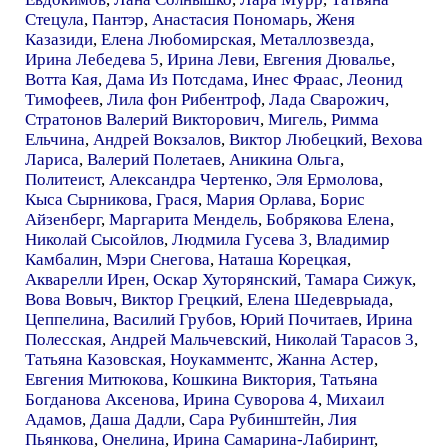
Стецула
,
Пантэр
,
Анастасия Пономарь
,
Женя
Казазиди
,
Елена Любомирская
,
Металлозвезда
,
Ирина Лебедева 5
,
Ирина Леви
,
Евгения Дювалье
,
Вотта Кая
,
Дама Из Потсдама
,
Инес Фраас
,
Леонид
Тимофеев
,
Лила фон Рибентроф
,
Лада Сварожич
,
Стратонов Валерий Викторович
,
Мигель
,
Римма
Ельчина
,
Андрей Вокзалов
,
Виктор Любецкий
,
Вехова
Лариса
,
Валерий Полетаев
,
Аникина Ольга
,
Политеист
,
Александра Чертенко
,
Эля Ермолова
,
Кыса Сырникова
,
Грася
,
Мария Орлава
,
Борис
Айзенберг
,
Маргарита Мендель
,
Бобрякова Елена
,
Николай Сысойлов
,
Людмила Гусева 3
,
Владимир
Камбалин
,
Мэри Снегова
,
Наташа Корецкая
,
Акварелли Ирен
,
Оскар Хуторянский
,
Тамара Сижук
,
Вова Вовыч
,
Виктор Грецкий
,
Елена Шедеврыада
,
Цеппелина
,
Василий Грубов
,
Юрий Почитаев
,
Ирина
Полесская
,
Андрей Мальчевский
,
Николай Тарасов 3
,
Татьяна Казовская
,
Ноукамментс
,
Жанна Астер
,
Евгения Митюкова
,
Кошкина Виктория
,
Татьяна
Богданова Аксенова
,
Ирина Суворова 4
,
Михаил
Адамов
,
Даша Дадли
,
Сара Рубинштейн
,
Лия
Пьянкова
,
Онелина
,
Ирина Самарина-Лабиринт
,