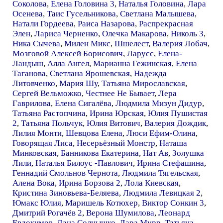
Соколова
,
Елена Головина 3
,
Наталья Головина
,
Лара
Осенева
,
Таис Гусельникова
,
Светлана Малышева
,
Натали Гордеева
,
Раиса Назарова
,
Распрекрасная
Элен
,
Лариса Черненко
,
Олечка Макарова
,
Николь 3
,
Ника Сычева
,
Милен Микс
,
Шшелест
,
Валерия Лобач
,
Мозговой Алексей Борисович
,
Ларусс
,
Елена-
Ландыш
,
Алла Ангел
,
Марианна Гежинская
,
Елена
Таганова
,
Светлана Ярошевская
,
Надежда
Литовченко
,
Мария Шу
,
Татьяна Мирославская
,
Сергей Вельможко
,
Честнее Не Бывает
,
Лера
Гаврилова
,
Елена Сигалёва
,
Людмила Мизун Дидур
,
Татьяна Растопчина
,
Ирина Юрская
,
Юлия Пушистая
2
,
Татьяна Польчук
,
Юлия Витович
,
Валерия Дождик
,
Лилия Монти
,
Шевцова Елена
,
Люси Ефим-Олина
,
Говорящая Лиса
,
Несерьёзный Монстр
,
Наташа
Минковская
,
Банникова Екатерина
,
Нат Ав
,
Золушка
Лили
,
Наталья Билоус -Павлович
,
Ирина Стефашина
,
Геннадий Смольнов Чернота
,
Людмила Тягельская
,
Алена Вока
,
Ирина Борзова 2
,
Лола Киевская
,
Кристина Зиновьева-Беляева
,
Людмила Левицкая 2
,
Юмакс Юлия
,
Маришель Котюхер
,
Виктор Сонкин 3
,
Дмитрий Рогачёв 2
,
Верона Шумилова
,
Леонард
Евдокимов
,
Лана Солнышко
,
Лара Мурр
,
Татьяна