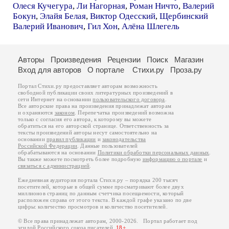
Олеся Кучегура
,
Ли Нагорная
,
Роман Ничто
,
Валерий
Бокун
,
Элайя Белая
,
Виктор Одесский
,
Щербинский
Валерий Иванович
,
Гил Хон
,
Алёна Шлегель
Авторы
Произведения
Рецензии
Поиск
Магазин
Вход для авторов
О портале
Стихи.ру
Проза.ру
Портал Стихи.ру предоставляет авторам возможность
свободной публикации своих литературных произведений в
сети Интернет на основании
пользовательского договора
.
Все авторские права на произведения принадлежат авторам
и охраняются
законом
. Перепечатка произведений возможна
только с согласия его автора, к которому вы можете
обратиться на его авторской странице. Ответственность за
тексты произведений авторы несут самостоятельно на
основании
правил публикации
и
законодательства
Российской Федерации
. Данные пользователей
обрабатываются на основании
Политики обработки персональных данных
.
Вы также можете посмотреть более подробную
информацию о портале
и
связаться с администрацией
.
Ежедневная аудитория портала Стихи.ру – порядка 200 тысяч
посетителей, которые в общей сумме просматривают более двух
миллионов страниц по данным счетчика посещаемости, который
расположен справа от этого текста. В каждой графе указано по две
цифры: количество просмотров и количество посетителей.
© Все права принадлежат авторам, 2000-2026. Портал работает под
эгидой
Российского союза писателей
.
18+