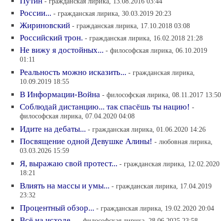
Путин
- гражданская лирика, 13.08.2016 03:44
России...
- гражданская лирика, 30.03.2019 20:23
Жириновский
- гражданская лирика, 17.10.2018 03:08
Российский трон.
- гражданская лирика, 16.02.2018 21:28
Не вижу я достойных...
- философская лирика, 06.10.2019
01:11
Реальность можно исказить...
- гражданская лирика,
10.09.2019 18:55
В Информации-Война
- философская лирика, 08.11.2017 13:50
Соблюдай дистанцию... так спасёшь ты нацию!
-
философская лирика, 07.04.2020 04:08
Идите на дебаты...
- гражданская лирика, 01.06.2020 14:26
Посвящение одной Девушке Алины!
- любовная лирика,
03.03.2026 15:59
Я, выражаю свой протест...
- гражданская лирика, 12.02.2020
18:21
Влиять на массы и умы...
- гражданская лирика, 17.04.2019
23:32
Процентный обзор...
- гражданская лирика, 19.02.2020 20:04
Всё на исходе...
- философская лирика, 28.06.2025 23:58