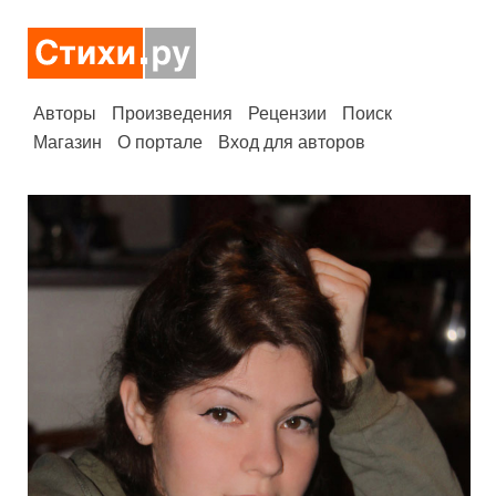
Авторы
Произведения
Рецензии
Поиск
Магазин
О портале
Вход для авторов