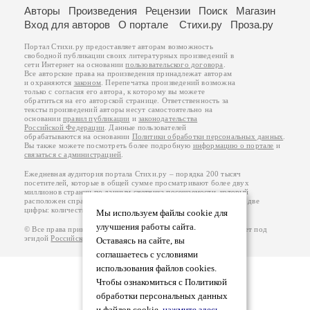
Авторы
Произведения
Рецензии
Поиск
Магазин
Вход для авторов
О портале
Стихи.ру
Проза.ру
Портал Стихи.ру предоставляет авторам возможность
свободной публикации своих литературных произведений в
сети Интернет на основании
пользовательского договора
.
Все авторские права на произведения принадлежат авторам
и охраняются
законом
. Перепечатка произведений возможна
только с согласия его автора, к которому вы можете
обратиться на его авторской странице. Ответственность за
тексты произведений авторы несут самостоятельно на
основании
правил публикации
и
законодательства
Российской Федерации
. Данные пользователей
обрабатываются на основании
Политики обработки персональных данных
.
Вы также можете посмотреть более подробную
информацию о портале
и
связаться с администрацией
.
Ежедневная аудитория портала Стихи.ру – порядка 200 тысяч
посетителей, которые в общей сумме просматривают более двух
миллионов страниц по данным счетчика посещаемости, который
расположен справа от этого текста. В каждой графе указано по две
цифры: количество просмотров и количество посетителей.
Мы используем файлы cookie для
улучшения работы сайта.
© Все права принадлежат авторам, 2000-2026. Портал работает под
эгидой
Российского союза писателей
.
18+
Оставаясь на сайте, вы
соглашаетесь с условиями
использования файлов cookies.
Чтобы ознакомиться с Политикой
обработки персональных данных