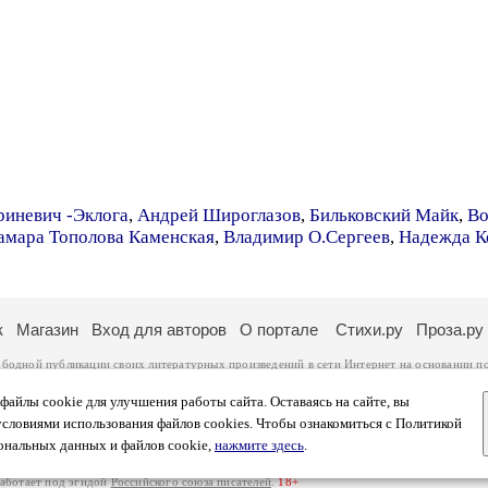
риневич -Эклога
,
Андрей Широглазов
,
Бильковский Майк
,
Во
амара Тополова Каменская
,
Владимир О.Сергеев
,
Надежда К
к
Магазин
Вход для авторов
О портале
Стихи.ру
Проза.ру
ободной публикации своих литературных произведений в сети Интернет на основании
п
ся
законом
. Перепечатка произведений возможна только с согласия его автора, к котором
ры несут самостоятельно на основании
правил публикации
и
законодательства Российско
айлы cookie для улучшения работы сайта. Оставаясь на сайте, вы
ональных данных
. Вы также можете посмотреть более подробную
информацию о портал
условиями использования файлов cookies. Чтобы ознакомиться с Политикой
тысяч посетителей, которые в общей сумме просматривают более двух миллионов страни
ональных данных и файлов cookie,
нажмите здесь
.
афе указано по две цифры: количество просмотров и количество посетителей.
работает под эгидой
Российского союза писателей
.
18+