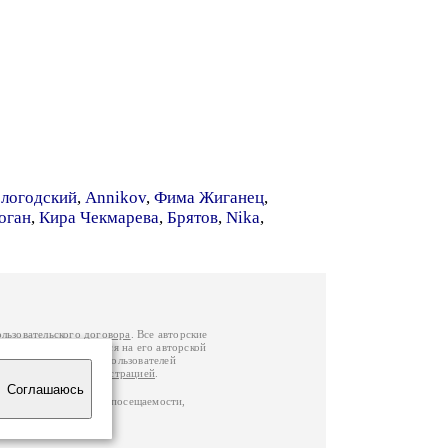
логодский
,
Annikov
,
Фима Жиганец
,
оган
,
Кира Чекмарева
,
Брятов
,
Nika
,
ользовательского договора
. Все авторские
у вы можете обратиться на его авторской
й Федерации
. Данные пользователей
е
и
связаться с администрацией
.
Соглашаюсь
ц по данным счетчика посещаемости,