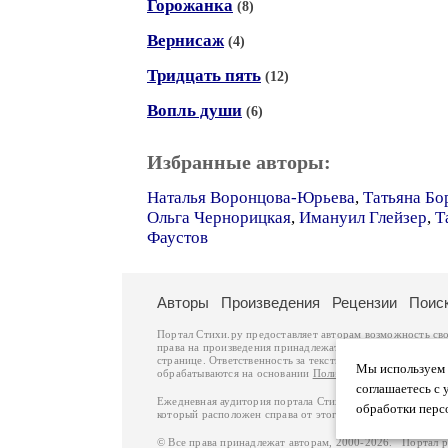
Горожанка
(8)
Вернисаж
(4)
Тридцать пять
(12)
Вопль души
(6)
Избранные авторы:
Наталья Воронцова-Юрьева
,
Татьяна Бо
Ольга Чернорицкая
,
Имануил Глейзер
,
Т
Фаустов
Авторы
Произведения
Рецензии
Поис
Портал Стихи.ру предоставляет авторам возможность св
права на произведения принадлежат авторам и охраняют
странице. Ответственность за тексты произведений авто
Мы используем ф
обрабатываются на основании
Политики обработки перс
соглашаетесь с 
Ежедневная аудитория портала Стихи.ру – порядка 200 
обработки перс
который расположен справа от этого текста. В каждой гр
© Все права принадлежат авторам, 2000-2026. Портал 