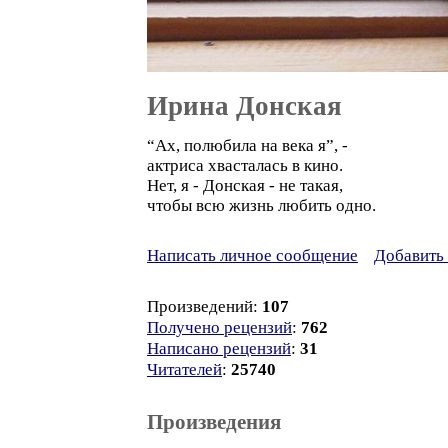
Ирина Донская
“Ах, полюбила на века я”, -
актриса хвасталась в кино.
Нет, я - Донская - не такая,
чтобы всю жизнь любить одно.
Написать личное сообщение
Добавить 
Произведений:
107
Получено рецензий
:
762
Написано рецензий
:
31
Читателей
:
25740
Произведения