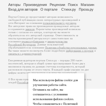
Авторы
Произведения
Рецензии
Поиск
Магазин
Вход для авторов
О портале
Стихи.ру
Проза.ру
Портал Стихи.ру предоставляет авторам возможность
свободной публикации своих литературных произведений в
сети Интернет на основании
пользовательского договора
.
Все авторские права на произведения принадлежат авторам
и охраняются
законом
. Перепечатка произведений возможна
только с согласия его автора, к которому вы можете
обратиться на его авторской странице. Ответственность за
тексты произведений авторы несут самостоятельно на
основании
правил публикации
и
законодательства
Российской Федерации
. Данные пользователей
обрабатываются на основании
Политики обработки персональных данных
.
Вы также можете посмотреть более подробную
информацию о портале
и
связаться с администрацией
.
Ежедневная аудитория портала Стихи.ру – порядка 200 тысяч
посетителей, которые в общей сумме просматривают более двух
миллионов страниц по данным счетчика посещаемости, который
расположен справа от этого текста. В каждой графе указано по две
цифры: количество просмотров и количество посетителей.
© Все права принадлежат авторам, 2000-2026. Портал работает под
Мы используем файлы cookie для
эгидой
Российского союза писателей
.
18+
улучшения работы сайта.
Оставаясь на сайте, вы
соглашаетесь с условиями
использования файлов cookies.
Чтобы ознакомиться с Политикой