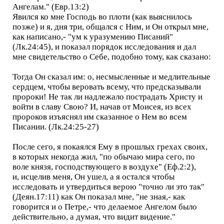
Ангелам." (Евр.13:2)
Явился ко мне Господь во плоти (как выяснилось
позже) и я, дня три, общался с Ним, и Он открыл мне,
как написано,- "ум к уразумению Писаний"
(Лк.24:45), и показал порядок исследования и дал
мне свидетельство о Себе, подобно тому, как сказано:
Тогда Он сказал им: о, несмысленные и медлительные
сердцем, чтобы веровать всему, что предсказывали
пророки! Не так ли надлежало пострадать Христу и
войти в славу Свою? И, начав от Моисея, из всех
пророков изъяснял им сказанное о Нем во всем
Писании. (Лк.24:25-27)
После сего, я покаялся Ему в прошлых грехах своих,
в которых некогда жил, "по обычаю мира сего, по
воле князя, господствующего в воздухе" (Еф.2:2),
и, исцелив меня, Он ушел, а я остался чтобы
исследовать и утвердиться верою "точно ли это так"
(Деян.17:11) как Он показал мне, "не зная,- как
говорится и о Петре,- что делаемое Ангелом было
действительно, а думая, что видит видение."