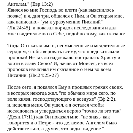
Ангелам." (Евр.13:2)
Явился ко мне Господь во плоти (как выяснилось
позже) и я, дня три, общался с Ним, и Он открыл мне,
как написано,- "ум к уразумению Писаний"
(Лк.24:45), и показал порядок исследования и дал
мне свидетельство о Себе, подобно тому, как сказано:
Тогда Он сказал им: о, несмысленные и медлительные
сердцем, чтобы веровать всему, что предсказывали
пророки! Не так ли надлежало пострадать Христу и
войти в славу Свою? И, начав от Моисея, из всех
пророков изъяснял им сказанное о Нем во всем
Писании. (Лк.24:25-27)
После сего, я покаялся Ему в прошлых грехах своих,
в которых некогда жил, "по обычаю мира сего, по
воле князя, господствующего в воздухе" (Еф.2:2),
и, исцелив меня, Он ушел, а я остался чтобы
исследовать и утвердиться верою "точно ли это так"
(Деян.17:11) как Он показал мне, "не зная,- как
говорится и о Петре,- что делаемое Ангелом было
действительно, а думая, что видит видение."