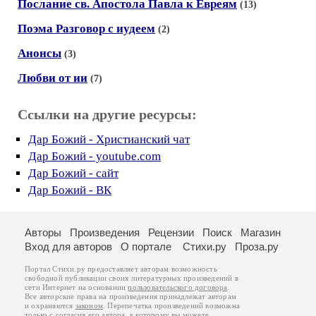
Послание св. Апостола Павла к Eвреям
(13)
Поэма Разговор с иудеем
(2)
Анонсы
(3)
Любви от ии
(7)
Ссылки на другие ресурсы:
Дар Божий - Христианский чат
Дар Божий - youtube.com
Дар Божий - сайт
Дар Божий - ВК
Авторы
Произведения
Рецензии
Поиск
Магазин
Вход для авторов
О портале
Стихи.ру
Проза.ру
Портал Стихи.ру предоставляет авторам возможность
свободной публикации своих литературных произведений в
сети Интернет на основании
пользовательского договора
.
Все авторские права на произведения принадлежат авторам
и охраняются
законом
. Перепечатка произведений возможна
только с согласия его автора, к которому вы можете