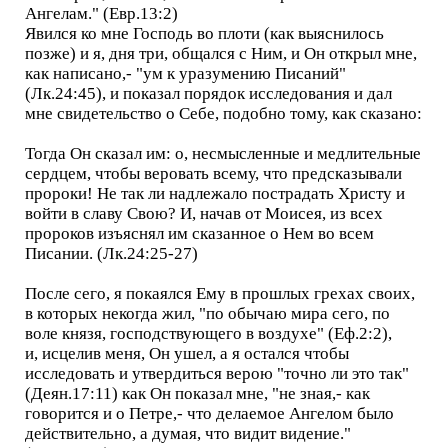
Ангелам." (Евр.13:2)
Явился ко мне Господь во плоти (как выяснилось
позже) и я, дня три, общался с Ним, и Он открыл мне,
как написано,- "ум к уразумению Писаний"
(Лк.24:45), и показал порядок исследования и дал
мне свидетельство о Себе, подобно тому, как сказано:
Тогда Он сказал им: о, несмысленные и медлительные
сердцем, чтобы веровать всему, что предсказывали
пророки! Не так ли надлежало пострадать Христу и
войти в славу Свою? И, начав от Моисея, из всех
пророков изъяснял им сказанное о Нем во всем
Писании. (Лк.24:25-27)
После сего, я покаялся Ему в прошлых грехах своих,
в которых некогда жил, "по обычаю мира сего, по
воле князя, господствующего в воздухе" (Еф.2:2),
и, исцелив меня, Он ушел, а я остался чтобы
исследовать и утвердиться верою "точно ли это так"
(Деян.17:11) как Он показал мне, "не зная,- как
говорится и о Петре,- что делаемое Ангелом было
действительно, а думая, что видит видение."