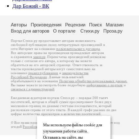
Дар Божий - ВК
Авторы
Произведения
Рецензии
Поиск
Магазин
Вход для авторов
О портале
Стихи.ру
Проза.ру
Портал Стихи.ру предоставляет авторам возможность
свободной публикации своих литературных произведений в
сети Интернет на основании
пользовательского договора
.
Все авторские права на произведения принадлежат авторам
и охраняются
законом
. Перепечатка произведений возможна
только с согласия его автора, к которому вы можете
обратиться на его авторской странице. Ответственность за
тексты произведений авторы несут самостоятельно на
основании
правил публикации
и
законодательства
Российской Федерации
. Данные пользователей
обрабатываются на основании
Политики обработки персональных данных
.
Вы также можете посмотреть более подробную
информацию о портале
и
связаться с администрацией
.
Ежедневная аудитория портала Стихи.ру – порядка 200 тысяч
посетителей, которые в общей сумме просматривают более двух
миллионов страниц по данным счетчика посещаемости, который
расположен справа от этого текста. В каждой графе указано по две
цифры: количество просмотров и количество посетителей.
© Все права принадлежат авторам, 2000-2026. Портал работает под
Мы используем файлы cookie для
эгидой
Российского союза писателей
.
18+
улучшения работы сайта.
Оставаясь на сайте, вы