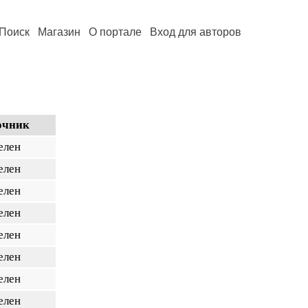
Поиск
Магазин
О портале
Вход для авторов
очник
елен
елен
елен
елен
елен
елен
елен
елен