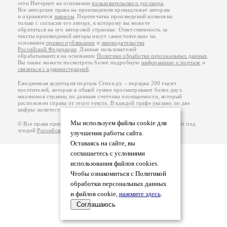
сети Интернет на основании
пользовательского договора
.
Все авторские права на произведения принадлежат авторам
и охраняются
законом
. Перепечатка произведений возможна
только с согласия его автора, к которому вы можете
обратиться на его авторской странице. Ответственность за
тексты произведений авторы несут самостоятельно на
основании
правил публикации
и
законодательства
Российской Федерации
. Данные пользователей
обрабатываются на основании
Политики обработки персональных данных
.
Вы также можете посмотреть более подробную
информацию о портале
и
связаться с администрацией
.
Ежедневная аудитория портала Стихи.ру – порядка 200 тысяч
посетителей, которые в общей сумме просматривают более двух
миллионов страниц по данным счетчика посещаемости, который
расположен справа от этого текста. В каждой графе указано по две
цифры: количество просмотров и количество посетителей.
Мы используем файлы cookie для
© Все права принадлежат авторам, 2000-2026. Портал работает под
эгидой
Российского союза писателей
.
18+
улучшения работы сайта.
Оставаясь на сайте, вы
соглашаетесь с условиями
использования файлов cookies.
Чтобы ознакомиться с Политикой
обработки персональных данных
и файлов cookie,
нажмите здесь
.
Соглашаюсь