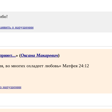
ибо!
Заявить о нарушении
приют...
» (
Оксана Макаревич
)
ия, во многих охладеет любовь» Матфея 24:12
 о нарушении