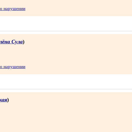
 о нарушении
лёна Сула
)
 о нарушении
кая
)