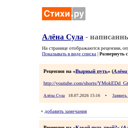
Алёна Сула
- написанны
На странице отображаются рецензии, оп
Показывать в виде списка
|
Развернуть 
Рецензия на «
Вырный путь
» (
Алёна
http://youtube.com/shorts/YMokEDd_G
Алёна Сула
18.07.2026 15:16
•
Заявить
+
добавить замечания
Рецензия на «
Какой путь твой?
» (
А