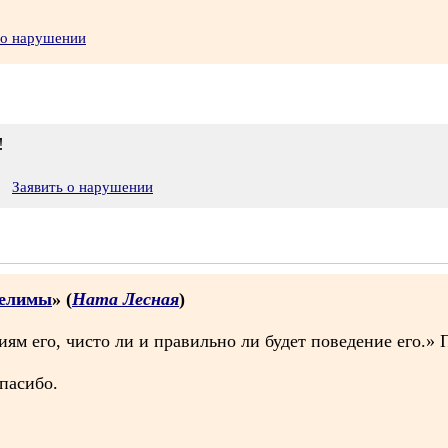
 о нарушении
!
Заявить о нарушении
делимы
» (
Ната Лесная
)
иям его, чисто ли и правильно ли будет поведение его.» 
пасибо.