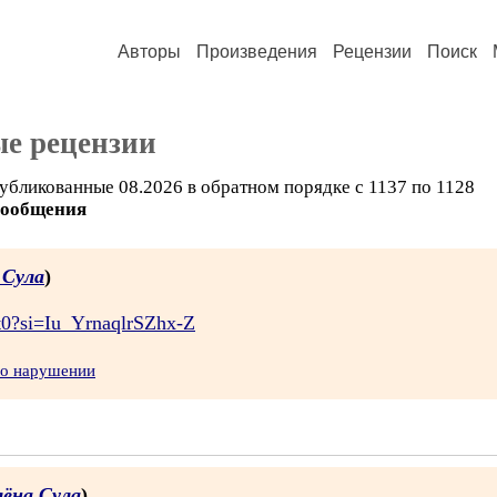
Авторы
Произведения
Рецензии
Поиск
е рецензии
убликованные 08.2026 в обратном порядке с 1137 по 1128
сообщения
 Сула
)
t0?si=Iu_YrnaqlrSZhx-Z
 о нарушении
лёна Сула
)