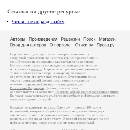
Ссылки на другие ресурсы:
Читая - не оправдывайся
Авторы
Произведения
Рецензии
Поиск
Магазин
Вход для авторов
О портале
Стихи.ру
Проза.ру
Портал Стихи.ру предоставляет авторам возможность
свободной публикации своих литературных произведений в
сети Интернет на основании
пользовательского договора
.
Все авторские права на произведения принадлежат авторам
и охраняются
законом
. Перепечатка произведений возможна
только с согласия его автора, к которому вы можете
обратиться на его авторской странице. Ответственность за
тексты произведений авторы несут самостоятельно на
основании
правил публикации
и
законодательства
Российской Федерации
. Данные пользователей
обрабатываются на основании
Политики обработки персональных данных
.
Вы также можете посмотреть более подробную
информацию о портале
и
связаться с администрацией
.
Ежедневная аудитория портала Стихи.ру – порядка 200 тысяч
посетителей, которые в общей сумме просматривают более двух
миллионов страниц по данным счетчика посещаемости, который
расположен справа от этого текста. В каждой графе указано по две
цифры: количество просмотров и количество посетителей.