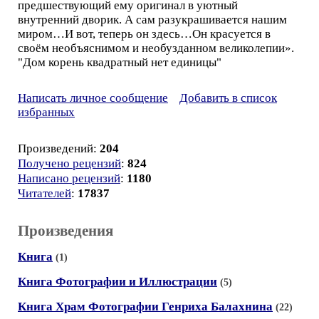
предшествующий ему оригинал в уютный
внутренний дворик. А сам разукрашивается нашим
миром…И вот, теперь он здесь…Он красуется в
своём необъяснимом и необузданном великолепии».
"Дом корень квадратный нет единицы"
Написать личное сообщение
Добавить в список
избранных
Произведений:
204
Получено рецензий
:
824
Написано рецензий
:
1180
Читателей
:
17837
Произведения
Книга
(1)
Книга Фотографии и Иллюстрации
(5)
Книга Храм Фотографии Генриха Балахнина
(22)