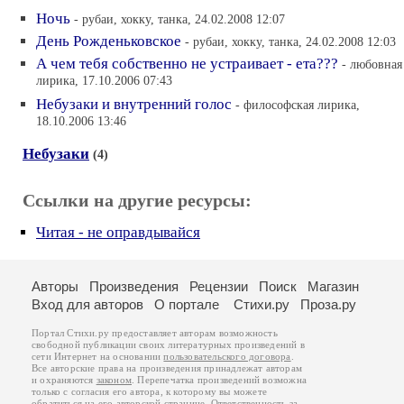
Ночь
- рубаи, хокку, танка, 24.02.2008 12:07
День Рожденьковское
- рубаи, хокку, танка, 24.02.2008 12:03
А чем тебя собственно не устраивает - ета???
- любовная
лирика, 17.10.2006 07:43
Небузаки и внутренний голос
- философская лирика,
18.10.2006 13:46
Небузаки
(4)
Ссылки на другие ресурсы:
Читая - не оправдывайся
Авторы
Произведения
Рецензии
Поиск
Магазин
Вход для авторов
О портале
Стихи.ру
Проза.ру
Портал Стихи.ру предоставляет авторам возможность
свободной публикации своих литературных произведений в
сети Интернет на основании
пользовательского договора
.
Все авторские права на произведения принадлежат авторам
и охраняются
законом
. Перепечатка произведений возможна
только с согласия его автора, к которому вы можете
обратиться на его авторской странице. Ответственность за