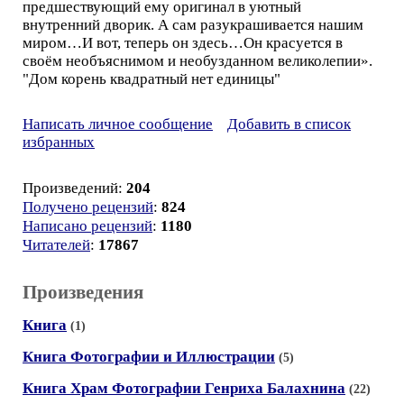
предшествующий ему оригинал в уютный
внутренний дворик. А сам разукрашивается нашим
миром…И вот, теперь он здесь…Он красуется в
своём необъяснимом и необузданном великолепии».
"Дом корень квадратный нет единицы"
Написать личное сообщение
Добавить в список
избранных
Произведений:
204
Получено рецензий
:
824
Написано рецензий
:
1180
Читателей
:
17867
Произведения
Книга
(1)
Книга Фотографии и Иллюстрации
(5)
Книга Храм Фотографии Генриха Балахнина
(22)