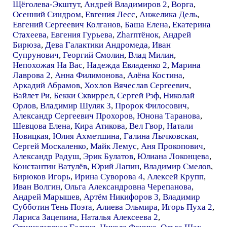
Щёголева-Экштут
,
Андрей Владимиров 2
,
Ворга
,
Осенний Синдром
,
Евгения Лесс
,
Анжелика Дель
,
Евгений Сергеевич Колганов
,
Баша Елена
,
Екатерина
Стахеева
,
Евгения Гурьева
,
Zharптёнок
,
Андрей
Бирюза
,
Дева Галактики Андромеда
,
Иван
Супрунович
,
Георгий Смолин
,
Влад Милин
,
Непохожая На Вас
,
Надежда Евладенко 2
,
Марина
Лаврова 2
,
Анна Филимонова
,
Алёна Костина
,
Аркадий Абрамов
,
Хохлов Вячеслав Сергеевич
,
Вайлет Ри
,
Бекки Сквиррел
,
Сергей Рэф
,
Николай
Орлов
,
Владимир Шуляк 3
,
Пророк Филосович
,
Александр Сергеевич Прохоров
,
Юнона Таранова
,
Шевцова Елена
,
Кира Атикова
,
Вел Гвор
,
Натали
Новицкая
,
Юлия Ахметшина
,
Галина Лычковская
,
Сергей Москаленко
,
Майк Лемус
,
Аня Прокопович
,
Александр Радуш
,
Эрик Булатов
,
Юлиана Локонцева
,
Константин Ватулёв
,
Юрий Лапин
,
Владимир Смелов
,
Бирюков Игорь
,
Ирина Суворова 4
,
Алексей Крупп
,
Иван Волгин
,
Ольга Александровна Черепанова
,
Андрей Марышев
,
Артём Никифоров 3
,
Владимир
Субботин Тень Поэта
,
Алиева Эльмира
,
Игорь Пуха 2
,
Лариса Зацепина
,
Наталья Алексеева 2
,