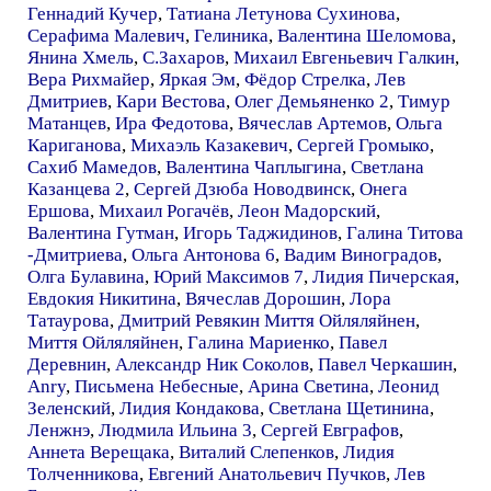
Геннадий Кучер
,
Татиана Летунова Сухинова
,
Серафима Малевич
,
Гелиника
,
Валентина Шеломова
,
Янина Хмель
,
С.Захаров
,
Михаил Евгеньевич Галкин
,
Вера Рихмайер
,
Яркая Эм
,
Фёдор Стрелка
,
Лев
Дмитриев
,
Кари Вестова
,
Олег Демьяненко 2
,
Тимур
Матанцев
,
Ира Федотова
,
Вячеслав Артемов
,
Ольга
Кариганова
,
Михаэль Казакевич
,
Сергей Громыко
,
Сахиб Мамедов
,
Валентина Чаплыгина
,
Светлана
Казанцева 2
,
Сергей Дзюба Новодвинск
,
Онега
Ершова
,
Михаил Рогачёв
,
Леон Мадорский
,
Валентина Гутман
,
Игорь Таджидинов
,
Галина Титова
-Дмитриева
,
Ольга Антонова 6
,
Вадим Виноградов
,
Олга Булавина
,
Юрий Максимов 7
,
Лидия Пичерская
,
Евдокия Никитина
,
Вячеслав Дорошин
,
Лора
Татаурова
,
Дмитрий Ревякин Миття Ойляляйнен
,
Миття Ойляляйнен
,
Галина Мариенко
,
Павел
Деревнин
,
Александр Ник Соколов
,
Павел Черкашин
,
Anry
,
Письмена Небесные
,
Арина Светина
,
Леонид
Зеленский
,
Лидия Кондакова
,
Светлана Щетинина
,
Ленжнэ
,
Людмила Ильина 3
,
Сергей Евграфов
,
Аннета Верещака
,
Виталий Слепенков
,
Лидия
Толченникова
,
Евгений Анатольевич Пучков
,
Лев