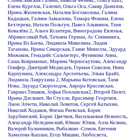
Станиславская Галина
,
Никола Феникс
,
Ольга Шах
,
Елена Курелла
,
Галенит
,
Ольга Оса
,
Сакир Данилов
,
Ирина Жизневская
,
Наталия Богомолова
,
Галина
Кадацкая
,
Галина Завьялова
,
Тамара Фокина
,
Елена
Бехтерева
,
Натали Польгун
,
Павел Альвинов
,
Таня
Ковалёва 2
,
Альен Ксантери
,
Виноградова Евленья
,
Абрикосовый Рай
,
Татьяна Герман
,
Ас Спиннинга
,
Ирина Вл Баева
,
Людмила Миколина
,
Лидия
Таганова
,
Ирина Сикорская
,
Гаяне Минелла
,
Эдуард
Мижаков
,
Генадийс Сальпетерс
,
Фуникова Анна
,
Саша Коврижных
,
Марина Черноскутова
,
Александр
Олифер
,
Дмитрий Медведев
,
Герман Соколов
,
Нина
Карпунина
,
Александра Арсентьева
,
Эльва Брайт
,
Людмила Лаврухина 2
,
Марьяна Котовская
,
Таня
Нова
,
Эдуард Скороходов
,
Аврора Красовская
,
Гавриил Тишков
,
Зофья Поплавская2
,
Второй Пилот
,
Ирина Дзельвит
,
Ян Стухли
,
Красимир Георгиев
,
Лион Элчети
,
Николай Левитов
,
Сергей Катыхин
,
Николай Ходаков
,
Флеша Раевская
,
Борис
Зарубинский
,
Борис Цветков
,
Васильковая Нежность
,
Александр Нелединский
,
Юмакс Юлия
,
Алла Келина
,
Валерий Буланников
,
Рыбалкин -Сомов
,
Евгения
Хаматова-Каплан
,
Егор Мишин
,
Любосвета
,