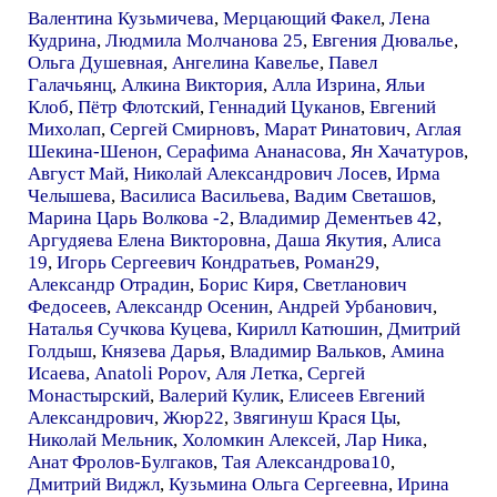
Валентина Кузьмичева
,
Мерцающий Факел
,
Лена
Кудрина
,
Людмила Молчанова 25
,
Евгения Дювалье
,
Ольга Душевная
,
Ангелина Кавелье
,
Павел
Галачьянц
,
Алкина Виктория
,
Алла Изрина
,
Яльи
Клоб
,
Пётр Флотский
,
Геннадий Цуканов
,
Евгений
Михолап
,
Сергей Смирновъ
,
Марат Ринатович
,
Аглая
Шекина-Шенон
,
Серафима Ананасова
,
Ян Хачатуров
,
Август Май
,
Николай Александрович Лосев
,
Ирма
Челышева
,
Василиса Васильева
,
Вадим Светашов
,
Марина Царь Волкова -2
,
Владимир Дементьев 42
,
Аргудяева Елена Викторовна
,
Даша Якутия
,
Алиса
19
,
Игорь Сергеевич Кондратьев
,
Роман29
,
Александр Отрадин
,
Борис Киря
,
Светланович
Федосеев
,
Александр Осенин
,
Андрей Урбанович
,
Наталья Сучкова Куцева
,
Кирилл Катюшин
,
Дмитрий
Голдыш
,
Князева Дарья
,
Владимир Вальков
,
Амина
Исаева
,
Anatoli Popov
,
Аля Летка
,
Сергей
Монастырский
,
Валерий Кулик
,
Елисеев Евгений
Александрович
,
Жюр22
,
Звягинуш Крася Цы
,
Николай Мельник
,
Холомкин Алексей
,
Лар Ника
,
Анат Фролов-Булгаков
,
Тая Александрова10
,
Дмитрий Виджл
,
Кузьмина Ольга Сергеевна
,
Ирина