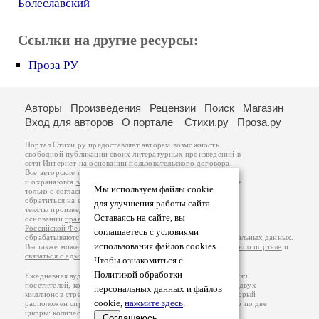
Болеславский
Ссылки на другие ресурсы:
Проза РУ
Авторы
Произведения
Рецензии
Поиск
Магазин
Вход для авторов
О портале
Стихи.ру
Проза.ру
Портал Стихи.ру предоставляет авторам возможность
свободной публикации своих литературных произведений в
сети Интернет на основании
пользовательского договора
.
Все авторские права на произведения принадлежат авторам
и охраняются
законом
. Перепечатка произведений возможна
Мы используем файлы cookie
только с согласия его автора, к которому вы можете
обратиться на его авторской странице. Ответственность за
для улучшения работы сайта.
тексты произведений авторы несут самостоятельно на
Оставаясь на сайте, вы
основании
правил публикации
и
законодательства
Российской Федерации
. Данные пользователей
соглашаетесь с условиями
обрабатываются на основании
Политики обработки персональных данных
.
использования файлов cookies.
Вы также можете посмотреть более подробную
информацию о портале
и
связаться с администрацией
.
Чтобы ознакомиться с
Политикой обработки
Ежедневная аудитория портала Стихи.ру – порядка 200 тысяч
посетителей, которые в общей сумме просматривают более двух
персональных данных и файлов
миллионов страниц по данным счетчика посещаемости, который
cookie,
нажмите здесь
.
расположен справа от этого текста. В каждой графе указано по две
цифры: количество просмотров и количество посетителей.
Соглашаюсь