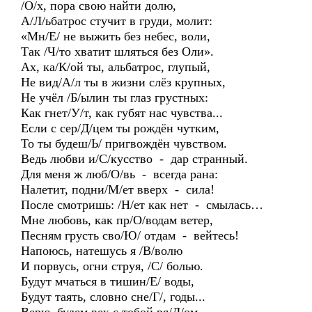
/О/х, пора свою найти долю,
А/Л/ьбатрос стучит в груди, молит:
«Мн/Е/ не выжить без небес, воли,
Так /Ч/то хватит шляться без Оли».
Ах, ка/К/ой ты, альбатрос, глупый,
Не вид/А/л ты в жизни слёз крупных,
Не учёл /Б/ылин ты глаз грустных:
Как гнет/У/т, как губят нас чувства...
Если с сер/Д/цем ты рождён чутким,
То ты будеш/Ь/ пригвождён чувством.
Ведь любви и/С/кусство - дар странный.
Для меня ж люб/О/вь - всегда рана:
Налетит, подни/М/ет вверх - сила!
После смотришь: /Н/ет как нет - смылась…
Мне любовь, как пр/О/водам ветер,
Песням грусть сво/Ю/ отдам - вейтесь!
Напоюсь, натешусь я /В/волю
И порвусь, огни струя, /С/ болью.
Будут мчаться в тишин/Е/ воды,
Будут таять, словно сне/Г/, годы...