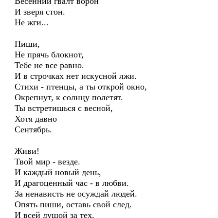
Весенний гвалт ворон
И зверя стон.
Не жги...
Пиши,
Не прячь блокнот,
Тебе не все равно.
И в строчках нет искусной лжи.
Стихи - птенцы, а ты открой окно,
Окрепнут, к солнцу полетят.
Ты встретишься с весной,
Хотя давно
Сентябрь.
Живи!
Твой мир - везде.
И каждый новый день,
И драгоценный час - в любви.
За ненависть не осуждай людей.
Опять пиши, оставь свой след.
И всей душой за тех,