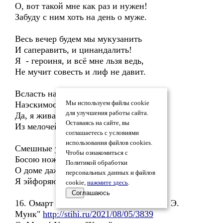
О, вот такой мне как раз и нужен!
Забуду с ним хоть на день о муже.
Весь вечер будем мы мукузанить
И саперавить, и цинандалить!
Я - героиня, и всё мне льзя ведь,
Не мучит совесть и лиф не давит.
Всласть натанцуюсь, наразвлекаюсь,
Наэскимосюсь, нашоколадюсь.
Мы используем файлы cookie
для улучшения работы сайта.
Да, я живая. Да, я такая:
Оставаясь на сайте, вы
Из мелочей извлекаю радость.
соглашаетесь с условиями
использования файлов cookies.
Смешные уши его ласкаю
Чтобы ознакомиться с
Босою ножкой, шучу, играюсь.
Политикой обработки
О доме даже не вспоминаю.
персональных данных и файлов
Я эйфоряюсь. Я любовляюсь.
cookie,
нажмите здесь
.
Соглашаюсь
16. Омарт Криевс "04. Картина Крик-1. Э.
Мунк"
http://stihi.ru/2021/08/05/3839