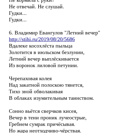
Не кормила с руки?
Не отвечай. Не слушай.
Гудки...
Гудки...
6. Владимир Евангулов "Летний вечер"
http://stihi.ru/2019/08/20/5686
Вдалеке косохлёста пыльца
Золотится в июльском безлунии,
Летний вечер выплёскивается
Из воронок лиловой петунии.
Черепаховая колея
Над закатной полоскою тянется,
Тихо зной обволакивая
В облаках изумительным таинством.
Сонно вьётся сверчков кисея,
Вечер в тени проник лучеострые,
Гребнем сумрак причёсывая.
Но жара неотходчиво-чёрствая.