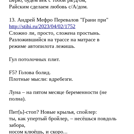
Верю, будем век с тобой ря/Д/ом,
Райским сделаем любовь с/А/дом.
13. Андрей Мефро Перевалов "Грани при"
http://stihi.ru/2023/04/02/1752
Сложно ли, просто, сложена простынь.
Разложившийся на трассе на матрасе в
режиме автопилота лежишь.
Гул потолочных плит.
F5? Голова болид.
Плотные мысли: вдребезги.
Луна – на пятом месяце беременности (не
полна).
Пит[ь]-стоп? Новые крылья, спойлер:
ты, как упертый бройлер, – несёшься повдоль
забора,
носом клюёшь, и скоро...