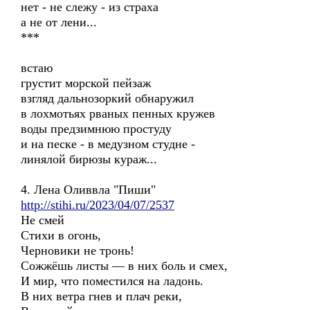
нет - не слежу - из страха
а не от лени...
***
встаю
грустит морской пейзаж
взгляд дальнозоркий обнаружил
в лохмотьях рваных пенных кружев
воды предзимнюю простуду
и на песке - в медузном студне -
линялой бирюзы кураж...
4. Лена Оливвла "Пиши"
http://stihi.ru/2023/04/07/2537
Не смей
Стихи в огонь,
Черновики не тронь!
Сожжёшь листы — в них боль и смех,
И мир, что поместился на ладонь.
В них ветра гнев и плач реки,