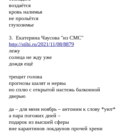
воздаётся
кровь налимья
не прольётся
глухозимье
3. Екатерина Чаусова "из СМС"
http://stihi.ru/2021/11/08/8879
лежу
солнца не жду уже
дождя ещё
трещит голова
прогнозы шалят и нервы
но сплю с открытой настежь балконной
дверью
да – для меня ноябрь – антоним к слову *уют*
а пара погожих дней –
подарок из высшей сферы
вне карантинов локдаунов прочей хрени