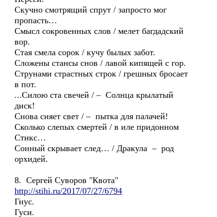
Скучно смотрящий спрут / запросто мог
пропасть…
Смысл сокровенных слов / мелет багдадский
вор.
Стая смела сорок / кучу былых забот.
Сложены стансы снов / лавой кипящей с гор.
Струнами страстных строк / грешных бросает
в пот.
...Силою ста свечей / – Солнца крылатый
диск!
Снова сияет свет / – пытка для палачей!
Сколько слепых смертей / в иле придонном
Стикс…
Сонный скрывает след… / Дракула – род
орхидей.
8. Сергей Суворов "Квота"
http://stihi.ru/2017/07/27/6794
Гнус.
Гуси.