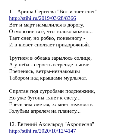
11. Ариша Сергеева "Вот и тает снег"
http://stihi.ru/2019/03/28/8366
Вот и март намылился в дорогу,
Отморозив всё, что только можно...
Тает снег, но робко, понемногу -
И в кювет сползает придорожный.
Трутнем в облака зарылось солнце,
А у неба - серость в тренде нынче...
Ерепенясь, ветры-незнакомцы
Табором над крышами мурлычат.
Спрятан под сугробами подснежник,
Но уже бутоны тянет к свету...
Ересь зим сметая, хлынет нежность
Голубым апрелем на планету...
12. Евгений Аксельрод "Акропесня"
http://stihi.ru/2020/10/12/4147