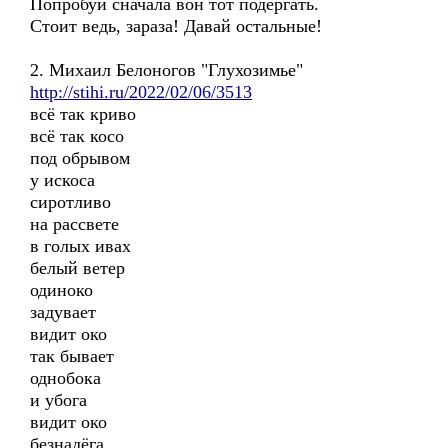
Попробуй сначала вон тот подёргать.
Стоит ведь, зараза! Давай остальные!
2. Михаил Белоногов "Глухозимье"
http://stihi.ru/2022/02/06/3513
всё так криво
всё так косо
под обрывом
у искоса
сиротливо
на рассвете
в голых ивах
белый ветер
одиноко
задувает
видит око
так бывает
однобока
и убога
видит око
безнадёга