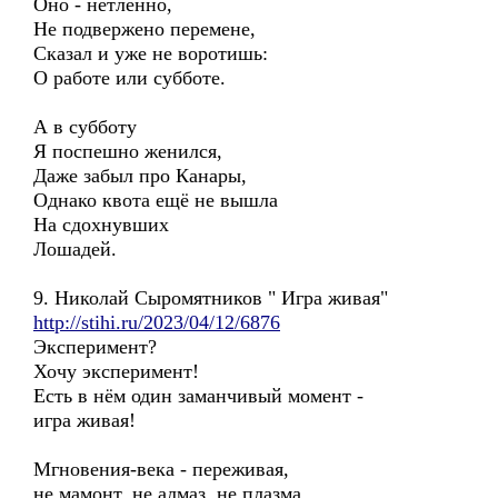
Оно - нетленно,
Не подвержено перемене,
Сказал и уже не воротишь:
О работе или субботе.
А в субботу
Я поспешно женился,
Даже забыл про Канары,
Однако квота ещё не вышла
На сдохнувших
Лошадей.
9. Николай Сыромятников " Игра живая"
http://stihi.ru/2023/04/12/6876
Эксперимент?
Хочу эксперимент!
Есть в нём один заманчивый момент -
игра живая!
Мгновения-века - переживая,
не мамонт, не алмаз, не плазма,