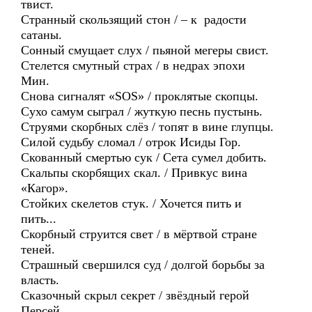
твист.
Странный скользящий стон / – к радости
сатаны.
Сонный смущает слух / пьяной мегеры свист.
Стелется смутный страх / в недрах эпохи
Мин.
Снова сигналят «SOS» / проклятые скопцы.
Сухо самум сыграл / жуткую песнь пустынь.
Струями скорбных слёз / топят в вине глупцы.
Силой судьбу сломал / отрок Исиды Гор.
Скованный смертью сук / Сета сумел добить.
Скальпы скорбящих скал. / Привкус вина
«Кагор».
Стойких скелетов стук. / Хочется пить и
пить...
Скорбный струится свет / в мёртвой стране
теней.
Страшный свершился суд / долгой борьбы за
власть.
Сказочный скрыл секрет / звёздный герой
Персей.