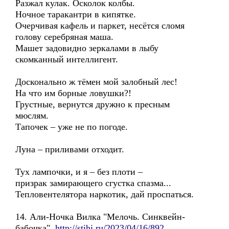
Разжал кулак. Осколок колбы.
Ночное таракантри в кипятке.
Очерчивая кафель и паркет, несётся сломя
голову серебряная маша.
Машет задовидно зеркалами в лыбу
скомканный интеллигент.
Досконально ж тёмен мой залобный лес!
На что им борные ловушки?!
Грустные, вернутся дружно к пресным
мюслям.
Тапочек – уже не по погоде.
Луна – приливами отходит.
Тух лампочки, и я – без плоти –
призрак замирающего сгустка спазма...
Тепловентелятора наркотик, дай проспаться.
14. Али-Ночка Вилка "Мелочь. Синквейн-
бабочка".
http://stihi.ru/2023/04/16/892