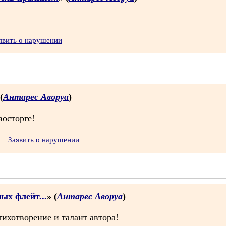
явить о нарушении
(
Антарес Аворуа
)
восторге!
Заявить о нарушении
ых флейт...
» (
Антарес Аворуа
)
тихотворение и талант автора!