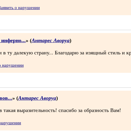
Заявить о нарушении
инферно...
» (
Антарес Аворуа
)
 ту далекую страну... Благодарю за изящный стиль и кр
о нарушении
ов...
» (
Антарес Аворуа
)
 такая выразительность! спасибо за образность Вам!
 нарушении