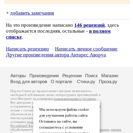
+
добавить замечания
На это произведение написано
146 рецензий
, здесь
отображается последняя, остальные -
в полном
списке
.
Написать рецензию
Написать личное сообщение
Другие произведения автора Антарес Аворуа
Авторы
Произведения
Рецензии
Поиск
Магазин
Вход для авторов
О портале
Стихи.ру
Проза.ру
Портал Стихи.ру предоставляет авторам возможность
свободной публикации своих литературных произведений в
сети Интернет на основании
пользовательского договора
.
Все авторские права на произведения принадлежат авторам
и охраняются
законом
. Перепечатка произведений возможна
Мы используем файлы cookie
только с согласия его автора, к которому вы можете
обратиться на его авторской странице. Ответственность за
для улучшения работы сайта.
тексты произведений авторы несут самостоятельно на
Оставаясь на сайте, вы
основании
правил публикации
и
законодательства
Российской Федерации
. Данные пользователей
соглашаетесь с условиями
обрабатываются на основании
Политики обработки персональных данных
.