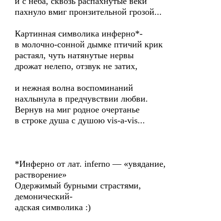
и с неба, сквозь распахнутые веки
пахнуло вмиг пронзительной грозой...
Картинная символика инферно*-
в молочно-сонной дымке птичий крик
растаял, чуть натянутые нервы
дрожат нелепо, отзвук не затих,
и нежная волна воспоминаний
нахлынула в предчувствии любви.
Вернув на миг родное очертанье
в строке душа с душою vis-а-vis...
*Инферно от лат. inferno — «увядание,
растворение»
Одержимый бурными страстями,
демонический-
адская символика :)