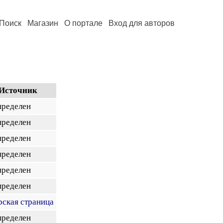
Поиск
Магазин
О портале
Вход для авторов
Источник
пределен
пределен
пределен
пределен
пределен
пределен
рская страница
пределен