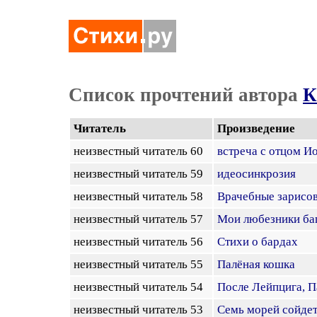
Список прочтений автора
К
Читатель
Произведение
неизвестный читатель 60
встреча с отцом И
неизвестный читатель 59
идеосинкрозия
неизвестный читатель 58
Врачебные зарисо
неизвестный читатель 57
Мои любезники б
неизвестный читатель 56
Стихи о бардах
неизвестный читатель 55
Палёная кошка
неизвестный читатель 54
После Лейпцига, П
неизвестный читатель 53
Семь морей сойдет 