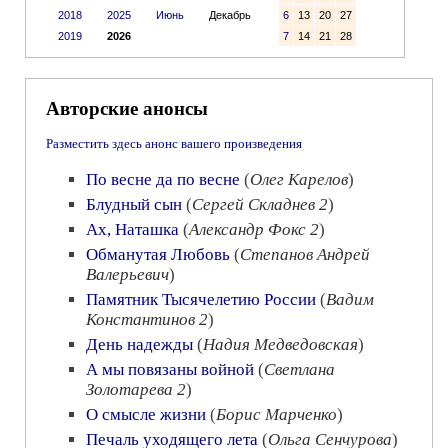
2018
2025
Июнь
Декабрь
6
13
20
27
2019
2026
7
14
21
28
Авторские анонсы
Разместить здесь анонс вашего произведения
По весне да по весне
(
Олег Карелов
)
Блудный сын
(
Сергей Складнев 2
)
Ах, Наташка
(
Александр Фокс 2
)
Обманутая Любовь
(
Степанов Андрей
Валерьевич
)
Памятник Тысячелетию России
(
Вадим
Константинов 2
)
День надежды
(
Надия Медведовская
)
А мы повязаны войной
(
Светлана
Золотарева 2
)
О смысле жизни
(
Борис Марченко
)
Печаль уходящего лета
(
Ольга Сенчурова
)