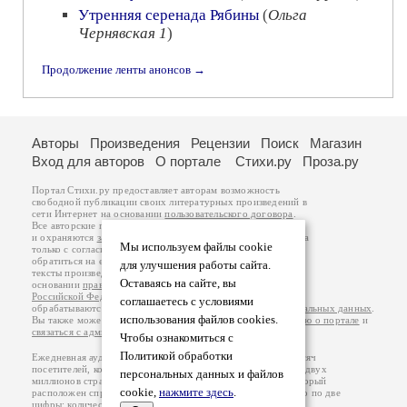
Утренняя серенада Рябины
(
Ольга
Чернявская 1
)
Продолжение ленты анонсов →
Авторы
Произведения
Рецензии
Поиск
Магазин
Вход для авторов
О портале
Стихи.ру
Проза.ру
Портал Стихи.ру предоставляет авторам возможность
свободной публикации своих литературных произведений в
сети Интернет на основании
пользовательского договора
.
Все авторские права на произведения принадлежат авторам
и охраняются
законом
. Перепечатка произведений возможна
Мы используем файлы cookie
только с согласия его автора, к которому вы можете
обратиться на его авторской странице. Ответственность за
для улучшения работы сайта.
тексты произведений авторы несут самостоятельно на
Оставаясь на сайте, вы
основании
правил публикации
и
законодательства
Российской Федерации
. Данные пользователей
соглашаетесь с условиями
обрабатываются на основании
Политики обработки персональных данных
.
использования файлов cookies.
Вы также можете посмотреть более подробную
информацию о портале
и
связаться с администрацией
.
Чтобы ознакомиться с
Политикой обработки
Ежедневная аудитория портала Стихи.ру – порядка 200 тысяч
посетителей, которые в общей сумме просматривают более двух
персональных данных и файлов
миллионов страниц по данным счетчика посещаемости, который
cookie,
нажмите здесь
.
расположен справа от этого текста. В каждой графе указано по две
цифры: количество просмотров и количество посетителей.