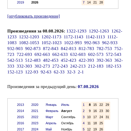
2019
2026
7
14
21
28
[опубликовать произведение]
Произведения за 08.08.2026:
1322-1293
1292-1263
1262-
1233
1232-1203
1202-1173
1172-1143
1142-1113
1112-
1083
1082-1053
1052-1023
1022-993
992-963
962-933
932-903
902-873
872-843
842-813
812-783
782-753
752-
723
722-693
692-663
662-633
632-603
602-573
572-543
542-513
512-483
482-453
452-423
422-393
392-363
362-
333
332-303
302-273
272-243
242-213
212-183
182-153
152-123
122-93
92-63
62-33
32-3
2-1
Произведения за предыдущий день:
07.08.2026
2013
2020
Январь
Июль
1
8
15
22
29
2014
2021
Февраль
Август
2
9
16
23
30
2015
2022
Март
Сентябрь
3
10
17
24
31
2016
2023
Апрель
Октябрь
4
11
18
25
2017
2024
Май
Ноябрь
5
12
19
26