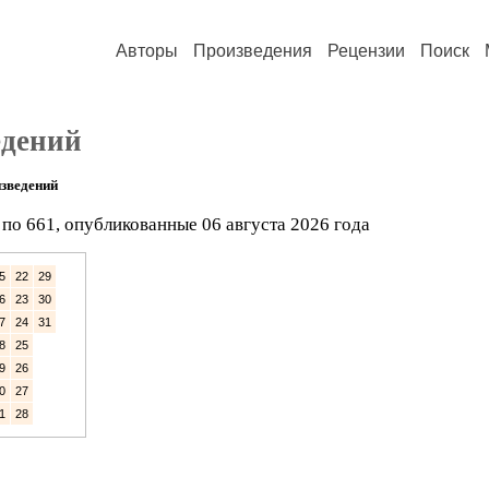
Авторы
Произведения
Рецензии
Поиск
едений
зведений
по 661, опубликованные 06 августа 2026 года
5
22
29
6
23
30
7
24
31
8
25
9
26
0
27
1
28