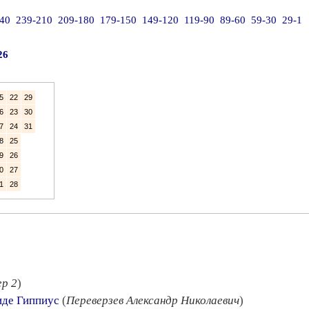
40
239-210
209-180
179-150
149-120
119-90
89-60
59-30
29-1
26
5
22
29
6
23
30
7
24
31
8
25
9
26
0
27
1
28
ер 2
)
аиде Гиппиус
(
Переверзев Александр Николаевич
)