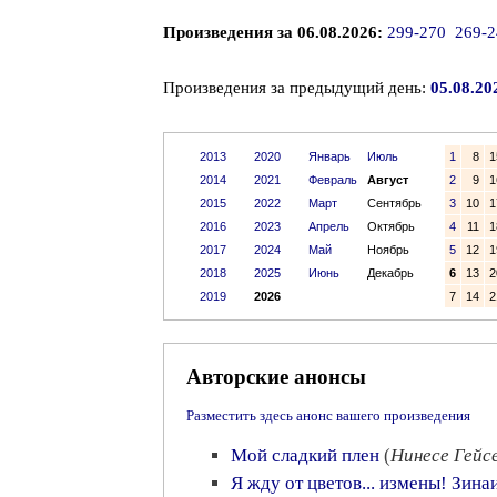
Произведения за 06.08.2026:
299-270
269-2
Произведения за предыдущий день:
05.08.20
2013
2020
Январь
Июль
1
8
1
2014
2021
Февраль
Август
2
9
1
2015
2022
Март
Сентябрь
3
10
1
2016
2023
Апрель
Октябрь
4
11
1
2017
2024
Май
Ноябрь
5
12
1
2018
2025
Июнь
Декабрь
6
13
2
2019
2026
7
14
2
Авторские анонсы
Разместить здесь анонс вашего произведения
Мой сладкий плен
(
Нинесе Гейс
Я жду от цветов... измены! Зин