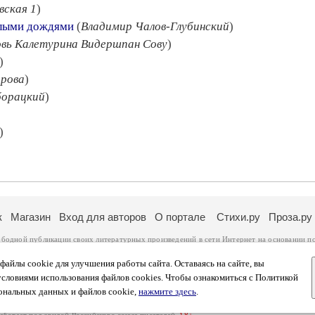
вская 1
)
глыми дождями
(
Владимир Чалов-Глубинский
)
вь Калетурина Видершпан Сову
)
)
рова
)
борацкий
)
)
к
Магазин
Вход для авторов
О портале
Стихи.ру
Проза.ру
ободной публикации своих литературных произведений в сети Интернет на основании
п
ся
законом
. Перепечатка произведений возможна только с согласия его автора, к котором
ры несут самостоятельно на основании
правил публикации
и
законодательства Российско
айлы cookie для улучшения работы сайта. Оставаясь на сайте, вы
ональных данных
. Вы также можете посмотреть более подробную
информацию о портал
условиями использования файлов cookies. Чтобы ознакомиться с Политикой
тысяч посетителей, которые в общей сумме просматривают более двух миллионов страни
ональных данных и файлов cookie,
нажмите здесь
.
афе указано по две цифры: количество просмотров и количество посетителей.