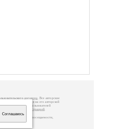
ользовательского договора
. Все авторские
у вы можете обратиться на его авторской
й Федерации
. Данные пользователей
е
и
связаться с администрацией
.
Соглашаюсь
ц по данным счетчика посещаемости,