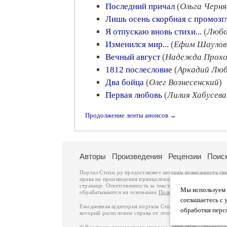
Последний причал
(
Ольга Черня
Лишь осень скорбная с промоз
Я отпускаю вновь стихи...
(
Любо
Изменился мир...
(
Ефим Шаулов
Вечный август
(
Надежда Прохо
1812 послесловие
(
Аркадий Лю
Два бойца
(
Олег Вознесенский
)
Первая любовь
(
Лилия Хабусева
Продолжение ленты анонсов →
Авторы
Произведения
Рецензии
Поис
Портал Стихи.ру предоставляет авторам возможность св
права на произведения принадлежат авторам и охраняют
странице. Ответственность за тексты произведений авто
Мы используем ф
обрабатываются на основании
Политики обработки перс
соглашаетесь с 
Ежедневная аудитория портала Стихи.ру – порядка 200 
обработки перс
который расположен справа от этого текста. В каждой гр