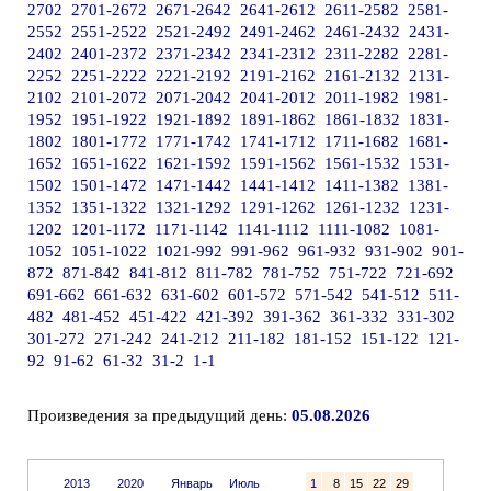
2702
2701-2672
2671-2642
2641-2612
2611-2582
2581-
2552
2551-2522
2521-2492
2491-2462
2461-2432
2431-
2402
2401-2372
2371-2342
2341-2312
2311-2282
2281-
2252
2251-2222
2221-2192
2191-2162
2161-2132
2131-
2102
2101-2072
2071-2042
2041-2012
2011-1982
1981-
1952
1951-1922
1921-1892
1891-1862
1861-1832
1831-
1802
1801-1772
1771-1742
1741-1712
1711-1682
1681-
1652
1651-1622
1621-1592
1591-1562
1561-1532
1531-
1502
1501-1472
1471-1442
1441-1412
1411-1382
1381-
1352
1351-1322
1321-1292
1291-1262
1261-1232
1231-
1202
1201-1172
1171-1142
1141-1112
1111-1082
1081-
1052
1051-1022
1021-992
991-962
961-932
931-902
901-
872
871-842
841-812
811-782
781-752
751-722
721-692
691-662
661-632
631-602
601-572
571-542
541-512
511-
482
481-452
451-422
421-392
391-362
361-332
331-302
301-272
271-242
241-212
211-182
181-152
151-122
121-
92
91-62
61-32
31-2
1-1
Произведения за предыдущий день:
05.08.2026
2013
2020
Январь
Июль
1
8
15
22
29