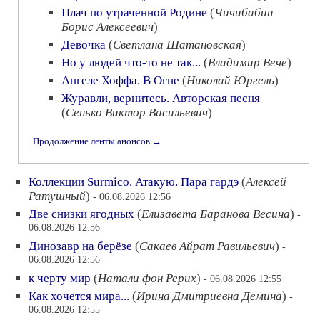
Плач по утраченной Родине
(
Чичибабин
Борис Алексеевич
)
Девочка
(
Светлана Шатановская
)
Но у людей что-то не так...
(
Владимир Вече
)
Ангеле Хоффа. В Огне
(
Николай Юргель
)
Журавли, вернитесь. Авторская песня
(
Сенько Виктор Васильевич
)
Продолжение ленты анонсов →
Коллекции Surmico. Атакую. Пара гардэ
(
Алексей
Ратушный
)
- 06.08.2026 12:56
Две снизки ягодных
(
Елизавета Баранова Весина
)
-
06.08.2026 12:56
Динозавр на берёзе
(
Сакаев Айрат Равильевич
)
-
06.08.2026 12:56
к черту мир
(
Натали фон Рерих
)
- 06.08.2026 12:55
Как хочется мира...
(
Ирина Дмитриевна Демина
)
-
06.08.2026 12:55