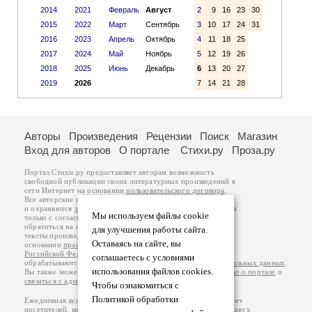
2014
2021
Февраль
Август
2
9
16
23
30
2015
2022
Март
Сентябрь
3
10
17
24
31
2016
2023
Апрель
Октябрь
4
11
18
25
2017
2024
Май
Ноябрь
5
12
19
26
2018
2025
Июнь
Декабрь
6
13
20
27
2019
2026
7
14
21
28
Авторы
Произведения
Рецензии
Поиск
Магазин
Вход для авторов
О портале
Стихи.ру
Проза.ру
Портал Стихи.ру предоставляет авторам возможность
свободной публикации своих литературных произведений в
сети Интернет на основании
пользовательского договора
.
Все авторские права на произведения принадлежат авторам
и охраняются
законом
. Перепечатка произведений возможна
Мы используем файлы cookie
только с согласия его автора, к которому вы можете
обратиться на его авторской странице. Ответственность за
для улучшения работы сайта.
тексты произведений авторы несут самостоятельно на
Оставаясь на сайте, вы
основании
правил публикации
и
законодательства
Российской Федерации
. Данные пользователей
соглашаетесь с условиями
обрабатываются на основании
Политики обработки персональных данных
.
использования файлов cookies.
Вы также можете посмотреть более подробную
информацию о портале
и
связаться с администрацией
.
Чтобы ознакомиться с
Политикой обработки
Ежедневная аудитория портала Стихи.ру – порядка 200 тысяч
посетителей, которые в общей сумме просматривают более двух