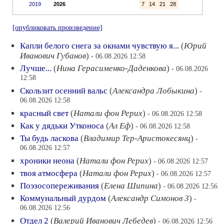
2019
2026
7
14
21
28
[опубликовать произведение]
Капли белого снега за окнами чувствую я...
(
Юрий
Иванович Губанов
)
- 06.08.2026 12:58
Лучше...
(
Нина Герасименко-Даденкова
)
- 06.08.2026
12:58
Скользит осенний вальс
(
Александра Лобыкина
)
-
06.08.2026 12:58
красный свет
(
Натали фон Рерих
)
- 06.08.2026 12:58
Как у дядьки Утконоса
(
Ал Еф
)
- 06.08.2026 12:58
Ты будь ласкова
(
Владимир Тер-Аристокесянц
)
-
06.08.2026 12:57
хроники неона
(
Натали фон Рерих
)
- 06.08.2026 12:57
твоя атмосфера
(
Натали фон Рерих
)
- 06.08.2026 12:57
Поэзосопереживания
(
Елена Шипина
)
- 06.08.2026 12:56
Коммунальный дурдом
(
Александр Симонов 3
)
-
06.08.2026 12:56
Отдел 2
(
Валерий Иванович Лебедев
)
- 06.08.2026 12:56