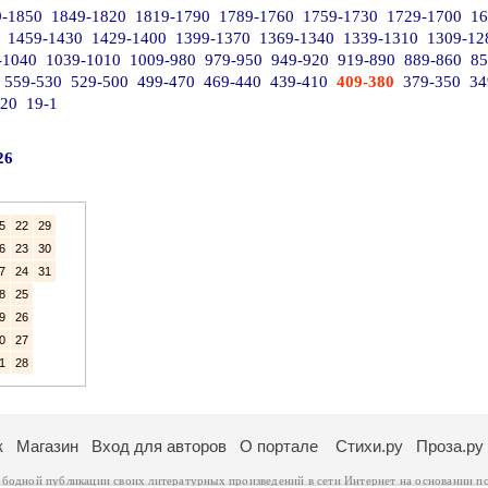
9-1850
1849-1820
1819-1790
1789-1760
1759-1730
1729-1700
16
1459-1430
1429-1400
1399-1370
1369-1340
1339-1310
1309-12
-1040
1039-1010
1009-980
979-950
949-920
919-890
889-860
85
559-530
529-500
499-470
469-440
439-410
409-380
379-350
34
-20
19-1
26
5
22
29
6
23
30
7
24
31
8
25
9
26
0
27
1
28
к
Магазин
Вход для авторов
О портале
Стихи.ру
Проза.ру
ободной публикации своих литературных произведений в сети Интернет на основании
п