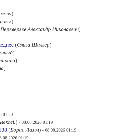
умова
)
нов 2
)
(
Переверзев Александр Николаевич
)
леднее
(
Ольга Шиллер
)
ённый
)
юшкина
)
на
)
6 01:20
Алексей
)
- 08.08.2026 01:19
138
(
Борис Ламм
)
- 08.08.2026 01:19
08.08.2026 01:19