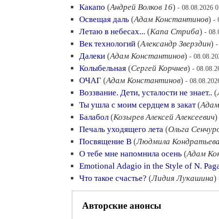
Какапо
(
Андрей Волков 16
)
- 08.08.2026 0
Освещая даль
(
Адам Константинов
)
-
Летаю в небесах...
(
Капа Стриба
)
- 08
Век технологий
(
Александр Зверздин
)
-
Далеки
(
Адам Константинов
)
- 08.08.20
Колыбельная
(
Сергей Корчнев
)
- 08.08.2
ОЧАГ
(
Адам Константинов
)
- 08.08.202
Воззвание. Дети, усталости не знает..
(
Ты ушла с моим сердцем в закат
(
Адам
Балабол
(
Козырев Алексей Алексеевич
Печаль уходящего лета
(
Ольга Сенчур
Посвящение В
(
Людмила Кондратьев
О тебе мне напомнила осень
(
Адам Ко
Emotional Adagio in the Style of N. Pag
Что такое счастье?
(
Лидия Лукашина
)
Авторские анонсы