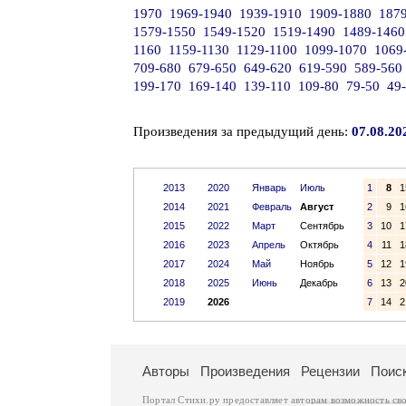
1970
1969-1940
1939-1910
1909-1880
187
1579-1550
1549-1520
1519-1490
1489-1460
1160
1159-1130
1129-1100
1099-1070
1069
709-680
679-650
649-620
619-590
589-560
199-170
169-140
139-110
109-80
79-50
49
Произведения за предыдущий день:
07.08.20
2013
2020
Январь
Июль
1
8
1
2014
2021
Февраль
Август
2
9
1
2015
2022
Март
Сентябрь
3
10
1
2016
2023
Апрель
Октябрь
4
11
1
2017
2024
Май
Ноябрь
5
12
1
2018
2025
Июнь
Декабрь
6
13
2
2019
2026
7
14
2
Авторы
Произведения
Рецензии
Поис
Портал Стихи.ру предоставляет авторам возможность св