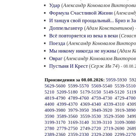
Удар
(
Александр Коновалов Викторови
Формула Счастливой Жизни
(
Александ
И танцуя свой прощальный... Бриз и З
Доппельгангер
(
Адам Константинов
)
Всё повторяется из века в веки
(
Севаст
Поезда
(
Александр Коновалов Виктор
Мы никому никогда не нужны
(
Адам К
Овраг
(
Александр Коновалов Викторов
Пустыня И Крест
(
Серж Ив 74
)
- 08.08.
Произведения за 08.08.2026:
5959-5930
59
5629-5600
5599-5570
5569-5540
5539-5510
5210
5209-5180
5179-5150
5149-5120
511
4819-4790
4789-4760
4759-4730
4729-4700
4400
4399-4370
4369-4340
4339-4310
430
4009-3980
3979-3950
3949-3920
3919-3890
3590
3589-3560
3559-3530
3529-3500
349
3199-3170
3169-3140
3139-3110
3109-3080
2780
2779-2750
2749-2720
2719-2690
268
2389-2360
2359-2330
2329-2300
2299-2270