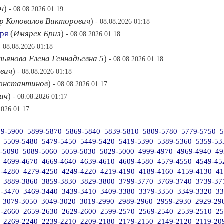
ч
)
- 08.08.2026 01:19
р Коновалов Викторович
)
- 08.08.2026 01:18
аря
(
Имярек Бриз
)
- 08.08.2026 01:18
- 08.08.2026 01:18
ьянова Елена Геннадьевна 5
)
- 08.08.2026 01:18
ович
)
- 08.08.2026 01:18
онстантинов
)
- 08.08.2026 01:17
ич
)
- 08.08.2026 01:17
2026 01:17
29-5900
5899-5870
5869-5840
5839-5810
5809-5780
5779-5750
5
5509-5480
5479-5450
5449-5420
5419-5390
5389-5360
5359-53
9-5090
5089-5060
5059-5030
5029-5000
4999-4970
4969-4940
49
4699-4670
4669-4640
4639-4610
4609-4580
4579-4550
4549-45
9-4280
4279-4250
4249-4220
4219-4190
4189-4160
4159-4130
41
3889-3860
3859-3830
3829-3800
3799-3770
3769-3740
3739-37
9-3470
3469-3440
3439-3410
3409-3380
3379-3350
3349-3320
33
3079-3050
3049-3020
3019-2990
2989-2960
2959-2930
2929-29
9-2660
2659-2630
2629-2600
2599-2570
2569-2540
2539-2510
25
2269-2240
2239-2210
2209-2180
2179-2150
2149-2120
2119-20