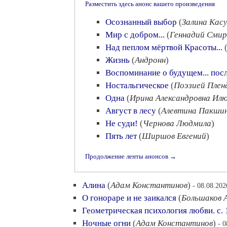
Разместить здесь анонс вашего произведения
Осознанный выбор
(
Залина Кас
Мир с добром...
(
Геннадий Смир
Над пеплом мёртвой Красоты...
Жизнь
(
Андронн
)
Воспоминание о будущем... пос
Ностальгическое
(
Поэзией Плен
Одна
(
Ирина Александровна Ил
Август в лесу
(
Алевтина Пакши
Не суди!
(
Чернова Людмила
)
Пять лет
(
Ширшов Евгений
)
Продолжение ленты анонсов →
Алина
(
Адам Константинов
)
- 08.08.202
О гонораре и не заикался
(
Большаков 
Геометрическая психология любви. с. 
Ночные огни
(
Адам Константинов
)
- 