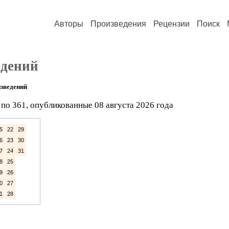
Авторы
Произведения
Рецензии
Поиск
едений
зведений
по 361, опубликованные 08 августа 2026 года
5
22
29
6
23
30
7
24
31
8
25
9
26
0
27
1
28